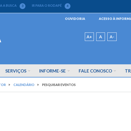
RA A BUSCA
IR PARA O RODAPÉ
3
4
Menu
OUVIDORIA
ACESSO À INFOR
da
Barra
Padrão
A+
A
A-
SERVIÇOS
INFORME-SE
FALE CONOSCO
TR
TOR
CALENDÁRIO
PESQUISAR EVENTOS