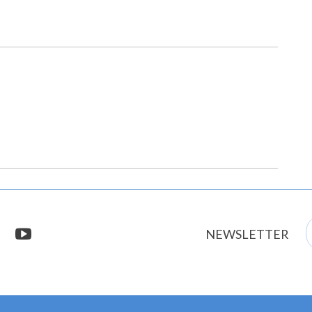
E
stagram
youtube
NEWSLETTER
m