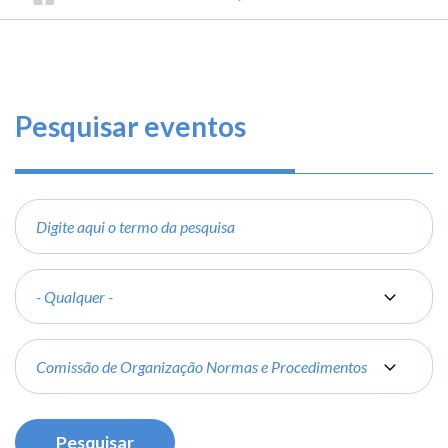
TRILHA
CONSELHO
O
FEDERAL
DE
que
DE
ENGENHARIA
fazemos
NAVEGAÇÃO
E
AGRONOMIA
Serviços
Pesquisar eventos
Informe-
se
Digite
aqui
Fale
o
Conosco
termo
Categoria
da
Transparência
pesquisa
e
Grupo
Prestação
de
Contas