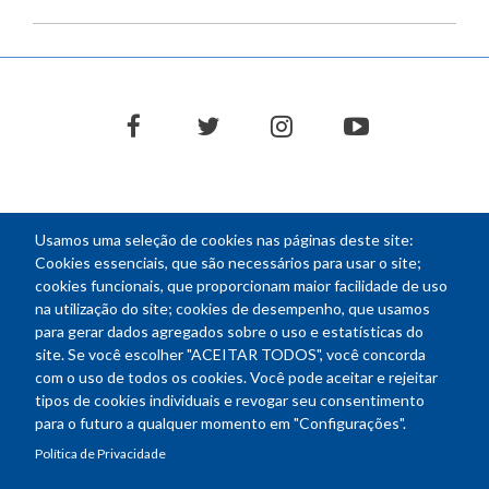
facebook
twitter
instagram
youtube
Usamos uma seleção de cookies nas páginas deste site:
NEWSLETTER
Cookies essenciais, que são necessários para usar o site;
cookies funcionais, que proporcionam maior facilidade de uso
E-
na utilização do site; cookies de desempenho, que usamos
mail
para gerar dados agregados sobre o uso e estatísticas do
site. Se você escolher "ACEITAR TODOS", você concorda
com o uso de todos os cookies. Você pode aceitar e rejeitar
tipos de cookies individuais e revogar seu consentimento
Endereço: SEPN 508, Bloco A
para o futuro a qualquer momento em "Configurações".
Ed. Confea - Engenheiro Francisco Saturnino de Brito Filho
Política de Privacidade
70740-541 - Brasília-DF
Telefone Geral: (61) 2105-3700