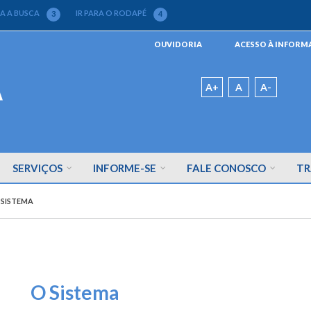
RA A BUSCA
IR PARA O RODAPÉ
3
4
Menu
OUVIDORIA
ACESSO À INFOR
da
Barra
Padrão
A+
A
A-
SERVIÇOS
INFORME-SE
FALE CONOSCO
TR
 SISTEMA
O Sistema