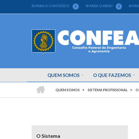
Pular
IR PARA O CONTEÚDO
IR PARA O MENU
IR PA
1
2
para
o
conteúdo
principal
QUEM SOMOS
O QUE FAZEMOS
CONFEA
-
QUEM SOMOS
SISTEMA PROFISSIONAL
O
CONSELHO
TRILHA
FEDERAL
DE
DE
ENGENHARIA
E
NAVEGAÇÃO
AGRONOMIA
Menu
com
O Sistema