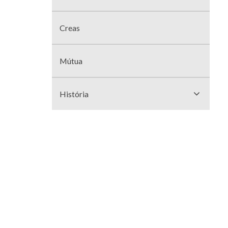
divisões
Creas
Mútua
História