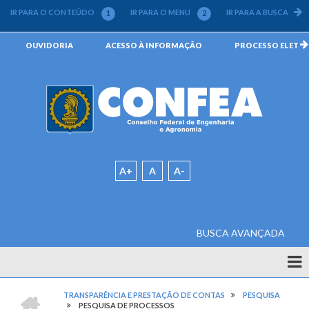
Pular
IR PARA O CONTEÚDO
IR PARA O MENU
IR PARA A BUSCA
1
2
3
para
o
Menu
OUVIDORIA
ACESSO À INFORMAÇÃO
PROCESSO ELETRÔN
conteúdo
da
principal
Barra
Padrão
A+
A
A-
BUSCA AVANÇADA
Quem
Somos
CONFEA
TRANSPARÊNCIA E PRESTAÇÃO DE CONTAS
PESQUISA
-
PESQUISA DE PROCESSOS