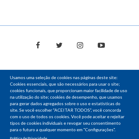
com
divisões
facebook
twitter
instagram
youtube
Usamos uma seleção de cookies nas páginas deste site:
NEWSLETTER
Cookies essenciais, que são necessários para usar o site;
cookies funcionais, que proporcionam maior facilidade de uso
E-
na utilização do site; cookies de desempenho, que usamos
mail
para gerar dados agregados sobre o uso e estatísticas do
site. Se você escolher "ACEITAR TODOS", você concorda
com o uso de todos os cookies. Você pode aceitar e rejeitar
tipos de cookies individuais e revogar seu consentimento
Endereço: SEPN 508, Bloco A
para o futuro a qualquer momento em "Configurações".
Ed. Confea - Engenheiro Francisco Saturnino de Brito Filho
Política de Privacidade