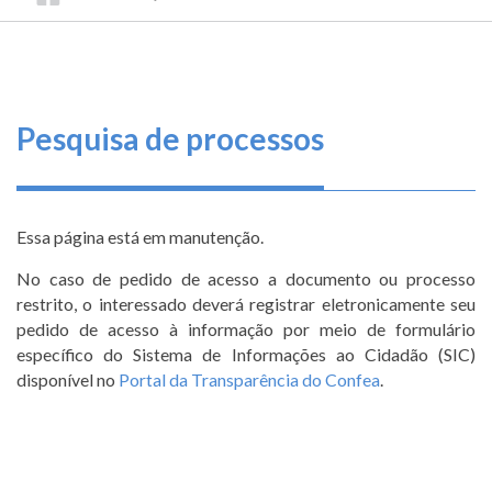
TRILHA
CONSELHO
O
FEDERAL
DE
que
DE
ENGENHARIA
fazemos
NAVEGAÇÃO
E
AGRONOMIA
Serviços
Pesquisa de processos
Informe-
se
Essa página está em manutenção.
Fale
No caso de pedido de acesso a documento ou processo
Conosco
restrito, o interessado deverá registrar eletronicamente seu
pedido de acesso à informação por meio de formulário
Transparência
específico do Sistema de Informações ao Cidadão (SIC)
e
disponível no
Portal da Transparência do Confea
.
Prestação
de
Contas
Menu