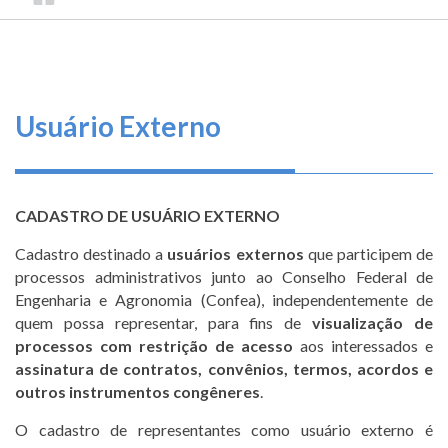
TRILHA
CONSELHO
O
FEDERAL
DE
que
DE
ENGENHARIA
fazemos
NAVEGAÇÃO
E
AGRONOMIA
Serviços
Usuário Externo
Informe-
se
CADASTRO DE USUÁRIO EXTERNO
Fale
Cadastro destinado a
usuários externos
que participem de
Conosco
processos administrativos junto ao Conselho Federal de
Engenharia e Agronomia (Confea), independentemente de
Transparência
quem possa representar, para fins de
visualização de
e
processos com restrição de acesso
aos interessados e
Prestação
assinatura de contratos, convênios, termos, acordos e
de
outros instrumentos congêneres
.
Contas
O cadastro de representantes como usuário externo é