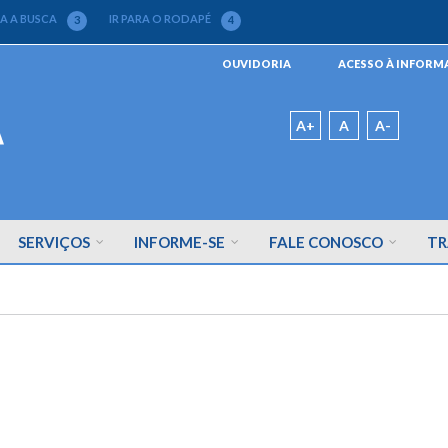
RA A BUSCA
IR PARA O RODAPÉ
3
4
Menu
OUVIDORIA
ACESSO À INFOR
da
Barra
Padrão
A+
A
A-
SERVIÇOS
INFORME-SE
FALE CONOSCO
TR