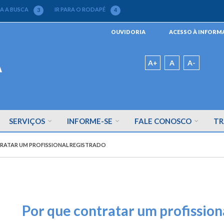
RA A BUSCA
IR PARA O RODAPÉ
3
4
Menu
OUVIDORIA
ACESSO À INFOR
da
Barra
Padrão
A+
A
A-
SERVIÇOS
INFORME-SE
FALE CONOSCO
TR
RATAR UM PROFISSIONAL REGISTRADO
Por que contratar um profission