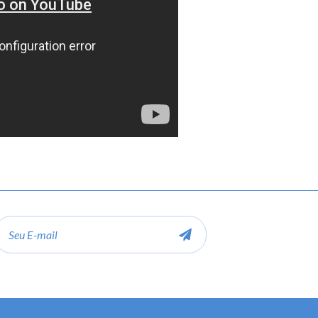
-
ail