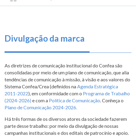
TRILHA
CONSELHO
O
FEDERAL
DE
que
DE
ENGENHARIA
fazemos
NAVEGAÇÃO
E
AGRONOMIA
Serviços
Divulgação da marca
Informe-
se
As diretrizes de comunicação institucional do Confea são
Fale
consolidadas por meio de um plano de comunicação, que alia
Conosco
tendências de comunicação à missão, à visão e aos valores do
Sistema Confea/Crea (definidos na
Agenda Estratégica
2011-2022
), em conformidade com o
Programa de Trabalho
Transparência
(2024-2026)
e com a
Política de Comunicação
. Conheça o
e
Plano de Comunicação 2024-2026.
Prestação
de
Há três formas de os diversos atores da sociedade fazerem
Contas
parte desse trabalho: por meio da divulgação de nossas
campanhas institucionais e dos editais de patrocínio e apoio.