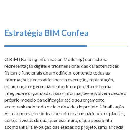
TRILHA
FEDERAL
O
DE
DE
que
ENGENHARIA
E
fazemos
NAVEGAÇÃO
AGRONOMIA
Estratégia BIM Confea
Serviços
Informe-
se
O BIM (Building Information Modeling) consiste na
representação digital e tridimensional das características
Fale
físicas e funcionais de um edifício, contendo todas as
Conosco
informações necessárias para a execução, implantação,
manutenção e gerenciamento de um projeto de forma
Transparência
integrada e organizada. Essas informações envolvem desde o
e
próprio modelo da edificação até o seu orçamento,
Prestação
acompanhando todo o ciclo de vida, do projeto à finalização.
de
As maquetes eletrônicas permitem ao usuário obter plantas,
Contas
cortes e vistas de qualquer estrutura, o que possibilita
acompanhar a evolução das etapas do projeto, simular cada