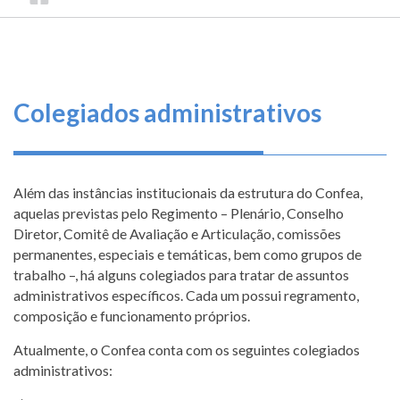
TRILHA
CONSELHO
O
FEDERAL
DE
que
DE
ENGENHARIA
fazemos
NAVEGAÇÃO
E
AGRONOMIA
Serviços
Colegiados administrativos
Informe-
se
Além das instâncias institucionais da estrutura do Confea,
Fale
aquelas previstas pelo Regimento – Plenário, Conselho
Conosco
Diretor, Comitê de Avaliação e Articulação, comissões
permanentes, especiais e temáticas, bem como grupos de
trabalho –, há alguns colegiados para tratar de assuntos
Transparência
administrativos específicos. Cada um possui regramento,
e
composição e funcionamento próprios.
Prestação
de
Atualmente, o Confea conta com os seguintes colegiados
Contas
administrativos: