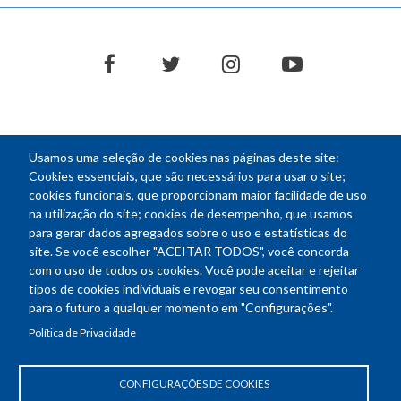
facebook
twitter
instagram
youtube
Usamos uma seleção de cookies nas páginas deste site:
NEWSLETTER
Cookies essenciais, que são necessários para usar o site;
cookies funcionais, que proporcionam maior facilidade de uso
E-
na utilização do site; cookies de desempenho, que usamos
mail
para gerar dados agregados sobre o uso e estatísticas do
site. Se você escolher "ACEITAR TODOS", você concorda
com o uso de todos os cookies. Você pode aceitar e rejeitar
tipos de cookies individuais e revogar seu consentimento
Endereço: SEPN 508, Bloco A
para o futuro a qualquer momento em "Configurações".
Ed. Confea - Engenheiro Francisco Saturnino de Brito Filho
Política de Privacidade
70740-541 - Brasília-DF
Telefone Geral: (61) 2105-3700
Horário de funcionamento: das 8h30 às 18h30
CONFIGURAÇÕES DE COOKIES