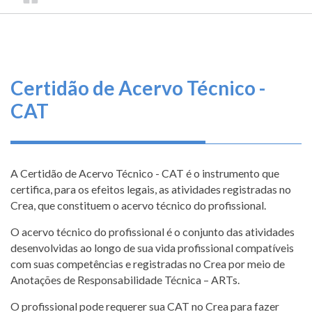
TRILHA
CONSELHO
O
FEDERAL
DE
que
DE
ENGENHARIA
fazemos
NAVEGAÇÃO
E
AGRONOMIA
Serviços
Certidão de Acervo Técnico -
CAT
Informe-
se
Fale
A Certidão de Acervo Técnico - CAT é o instrumento que
Conosco
certifica, para os efeitos legais, as atividades registradas no
Crea, que constituem o acervo técnico do profissional.
Transparência
O acervo técnico do profissional é o conjunto das atividades
e
desenvolvidas ao longo de sua vida profissional compatíveis
Prestação
de
com suas competências e registradas no Crea por meio de
Contas
Anotações de Responsabilidade Técnica – ARTs.
O profissional pode requerer sua CAT no Crea para fazer