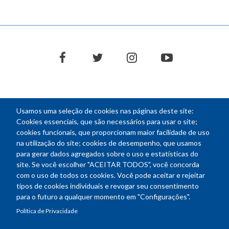
facebook
twitter
instagram
youtube
Usamos uma seleção de cookies nas páginas deste site:
NEWSLETTER
Cookies essenciais, que são necessários para usar o site;
cookies funcionais, que proporcionam maior facilidade de uso
E-
na utilização do site; cookies de desempenho, que usamos
mail
para gerar dados agregados sobre o uso e estatísticas do
site. Se você escolher "ACEITAR TODOS", você concorda
com o uso de todos os cookies. Você pode aceitar e rejeitar
tipos de cookies individuais e revogar seu consentimento
Endereço: SEPN 508, Bloco A
para o futuro a qualquer momento em "Configurações".
Ed. Confea - Engenheiro Francisco Saturnino de Brito Filho
Política de Privacidade
70740-541 - Brasília-DF
Telefone Geral: (61) 2105-3700