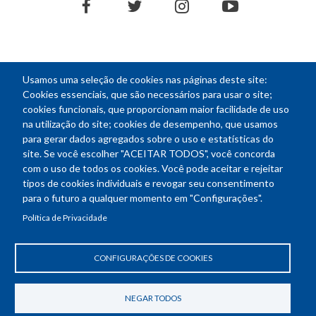
facebook
twitter
instagram
youtube
Usamos uma seleção de cookies nas páginas deste site:
NEWSLETTER
Cookies essenciais, que são necessários para usar o site;
cookies funcionais, que proporcionam maior facilidade de uso
E-
na utilização do site; cookies de desempenho, que usamos
mail
para gerar dados agregados sobre o uso e estatísticas do
site. Se você escolher "ACEITAR TODOS", você concorda
com o uso de todos os cookies. Você pode aceitar e rejeitar
tipos de cookies individuais e revogar seu consentimento
Endereço: SEPN 508, Bloco A
para o futuro a qualquer momento em "Configurações".
Ed. Confea - Engenheiro Francisco Saturnino de Brito Filho
Política de Privacidade
70740-541 - Brasília-DF
Telefone Geral: (61) 2105-3700
Horário de funcionamento: das 8h30 às 18h30
CONFIGURAÇÕES DE COOKIES
Política de Privacidade
Revogar consentimento de cookies
NEGAR TODOS