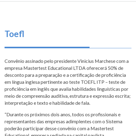
TRILHA
FEDERAL
O
DE
DE
que
ENGENHARIA
E
fazemos
NAVEGAÇÃO
AGRONOMIA
Toefl
Serviços
Informe-
se
Convênio assinado pelo presidente Vinicius Marchese com a
empresa Mastertest Educational LTDA oferecerá 50% de
Fale
desconto para a preparação e a certificação de proficiência
Conosco
em língua inglesa pertinente ao teste TOEFL ITP – teste de
proficiência em inglês que avalia habilidades linguísticas por
Transparência
meio de compreensão auditiva, estrutura e expressão escrita;
e
interpretação e texto e habilidade de fala.
Prestação
“Durante os próximos dois anos, todos os profissionais e
de
representantes das empresas adimplentes com o Sistema
Contas
poderão participar desse convênio com a Mastertest
Educational, empresa sediada na capital paulista,