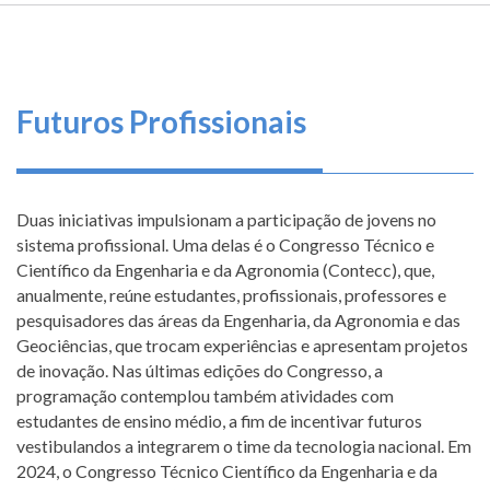
TRILHA
FEDERAL
O
DE
DE
que
ENGENHARIA
E
fazemos
NAVEGAÇÃO
AGRONOMIA
Futuros Profissionais
Serviços
Informe-
se
Duas iniciativas impulsionam a participação de jovens no
sistema profissional. Uma delas é o Congresso Técnico e
Fale
Científico da Engenharia e da Agronomia (Contecc), que,
Conosco
anualmente, reúne estudantes, profissionais, professores e
pesquisadores das áreas da Engenharia, da Agronomia e das
Transparência
Geociências, que trocam experiências e apresentam projetos
e
de inovação. Nas últimas edições do Congresso, a
Prestação
programação contemplou também atividades com
de
estudantes de ensino médio, a fim de incentivar futuros
Contas
vestibulandos a integrarem o time da tecnologia nacional. Em
2024, o Congresso Técnico Científico da Engenharia e da