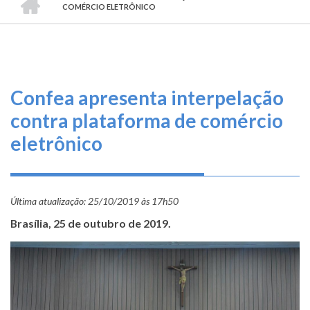
TRILHA
O
COMÉRCIO ELETRÔNICO
DE
que
fazemos
NAVEGAÇÃO
Serviços
Confea apresenta interpelação
Informe-
contra plataforma de comércio
se
eletrônico
Fale
Conosco
Última atualização:
25/10/2019 às 17h50
Transparência
Brasília, 25 de outubro de 2019.
e
Prestação
de
Contas