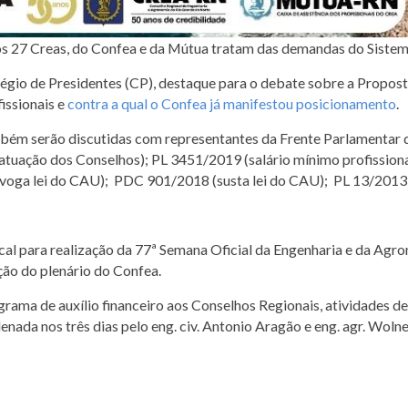
dos 27 Creas, do Confea e da Mútua tratam das demandas do Siste
égio de Presidentes (CP), destaque para o debate sobre a Propos
issionais e
contra a qual o Confea já manifestou posicionamento
.
bém serão discutidas com representantes da Frente Parlamentar 
 atuação dos Conselhos); PL 3451/2019 (salário mínimo profissio
oga lei do CAU); PDC 901/2018 (susta lei do CAU); PL 13/2013 (c
cal para realização da 77ª Semana Oficial da Engenharia e da Agro
ção do plenário do Confea.
rograma de auxílio financeiro aos Conselhos Regionais, atividades
ada nos três dias pelo eng. civ. Antonio Aragão e eng. agr. Wolne