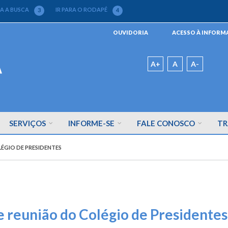
RA A BUSCA
IR PARA O RODAPÉ
3
4
Menu
OUVIDORIA
ACESSO À INFOR
da
Barra
Padrão
A+
A
A-
SERVIÇOS
INFORME-SE
FALE CONOSCO
TR
ÉGIO DE PRESIDENTES
 reunião do Colégio de Presidentes