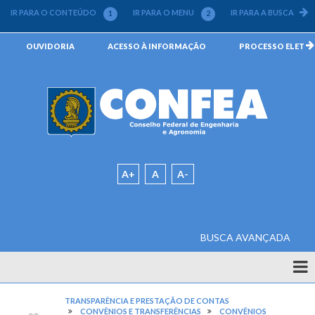
Pular
IR PARA O CONTEÚDO
IR PARA O MENU
IR PARA A BUSCA
1
2
3
para
o
Menu
OUVIDORIA
ACESSO À INFORMAÇÃO
PROCESSO ELETRÔN
conteúdo
da
principal
Barra
Padrão
A+
A
A-
BUSCA AVANÇADA
Quem
Somos
TRANSPARÊNCIA E PRESTAÇÃO DE CONTAS
CONFEA
CONVÊNIOS E TRANSFERÊNCIAS
CONVÊNIOS