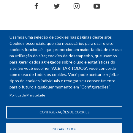
facebook
twitter
instagram
youtube
Usamos uma seleção de cookies nas páginas deste site:
NEWSLETTER
Cookies essenciais, que são necessários para usar o site;
cookies funcionais, que proporcionam maior facilidade de uso
E-
na utilização do site; cookies de desempenho, que usamos
mail
para gerar dados agregados sobre o uso e estatísticas do
site. Se você escolher "ACEITAR TODOS", você concorda
com o uso de todos os cookies. Você pode aceitar e rejeitar
tipos de cookies individuais e revogar seu consentimento
Endereço: SEPN 508, Bloco A
para o futuro a qualquer momento em "Configurações".
Ed. Confea - Engenheiro Francisco Saturnino de Brito Filho
Política de Privacidade
70740-541 - Brasília-DF
Telefone Geral: (61) 2105-3700
Horário de funcionamento: das 8h30 às 18h30
CONFIGURAÇÕES DE COOKIES
Política de Privacidade
Revogar consentimento de cookies
NEGAR TODOS