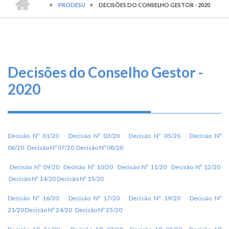
TRILHA
-
O
PRODESU
DECISÕES DO CONSELHO GESTOR - 2020
CONSELHO
DE
que
FEDERAL
DE
fazemos
NAVEGAÇÃO
ENGENHARIA
E
AGRONOMIA
Serviços
Decisões do Conselho Gestor -
Informe-
2020
se
Fale
Conosco
Decisão Nº 01/20
Decisão
Nº
03/20
Decisão
Nº
05/20
Decisão
Nº
06/20
Decisão Nº 07/20
Decisão
Nº
08/20
Transparência
Decisão
Nº
09/20
Decisão
Nº
10/20
Decisão Nº 11/20
Decisão Nº 12/20
e
Decisão Nº 14/20
Decisão Nº 15/20
Prestação
de
Decisão Nº 16/20
Decisão Nº 17/20
Decisão Nº 19/20
Decisão Nº
Contas
21/20
Decisão Nº 24/20
Decisão Nº 25/20