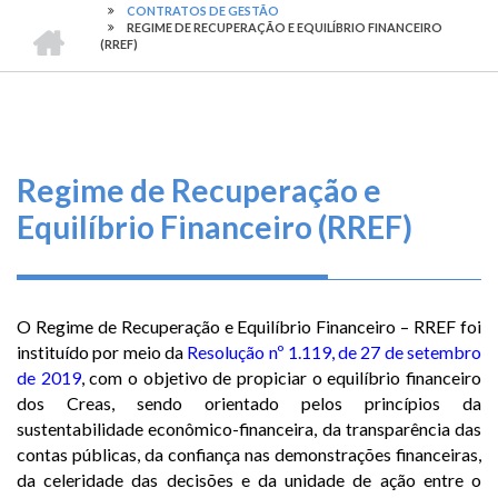
TRILHA
O
CONTRATOS DE GESTÃO
CONFEA
REGIME DE RECUPERAÇÃO E EQUILÍBRIO FINANCEIRO
DE
que
-
(RREF)
CONSELHO
fazemos
NAVEGAÇÃO
FEDERAL
DE
ENGENHARIA
Serviços
E
AGRONOMIA
Informe-
Regime de Recuperação e
se
Equilíbrio Financeiro (RREF)
Fale
Conosco
O Regime de Recuperação e Equilíbrio Financeiro – RREF foi
Transparência
instituído por meio da
Resolução nº 1.119, de 27 de setembro
e
de 2019
, com o objetivo de propiciar o equilíbrio financeiro
Prestação
dos Creas, sendo orientado pelos princípios da
de
sustentabilidade econômico-financeira, da transparência das
Contas
contas públicas, da confiança nas demonstrações financeiras,
da celeridade das decisões e da unidade de ação entre o