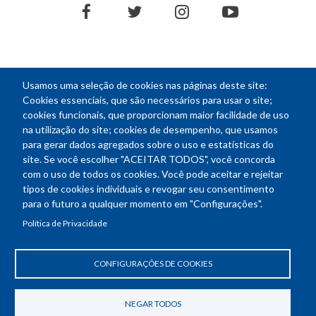
facebook
twitter
instagram
youtube
Usamos uma seleção de cookies nas páginas deste site:
NEWSLETTER
Cookies essenciais, que são necessários para usar o site;
cookies funcionais, que proporcionam maior facilidade de uso
E-
na utilização do site; cookies de desempenho, que usamos
mail
para gerar dados agregados sobre o uso e estatísticas do
site. Se você escolher "ACEITAR TODOS", você concorda
com o uso de todos os cookies. Você pode aceitar e rejeitar
tipos de cookies individuais e revogar seu consentimento
Endereço: SEPN 508, Bloco A
para o futuro a qualquer momento em "Configurações".
Ed. Confea - Engenheiro Francisco Saturnino de Brito Filho
Política de Privacidade
70740-541 - Brasília-DF
Telefone Geral: (61) 2105-3700
Horário de funcionamento: das 8h30 às 18h30
CONFIGURAÇÕES DE COOKIES
Política de Privacidade
Revogar consentimento de cookies
NEGAR TODOS