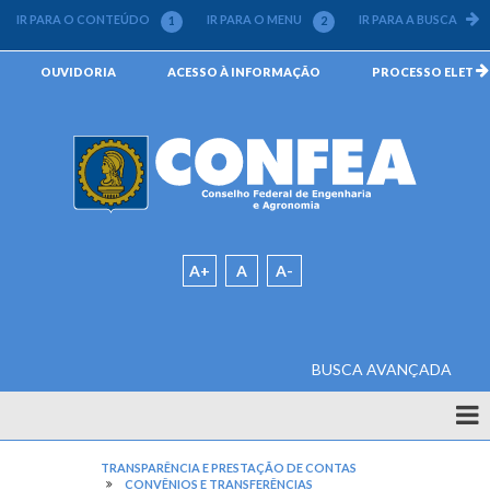
Pular
IR PARA O CONTEÚDO
IR PARA O MENU
IR PARA A BUSCA
1
2
3
para
o
Menu
OUVIDORIA
ACESSO À INFORMAÇÃO
PROCESSO ELETRÔN
conteúdo
da
principal
Barra
Padrão
A+
A
A-
BUSCA AVANÇADA
Quem
Somos
TRANSPARÊNCIA E PRESTAÇÃO DE CONTAS
CONVÊNIOS E TRANSFERÊNCIAS