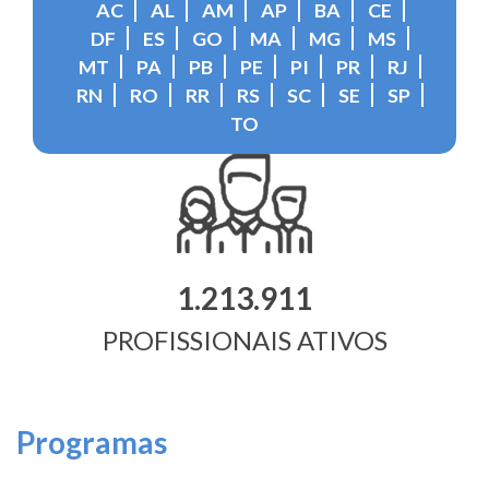
AC
AL
AM
AP
BA
CE
DF
ES
GO
MA
MG
MS
MT
PA
PB
PE
PI
PR
RJ
RN
RO
RR
RS
SC
SE
SP
TO
1.213.911
PROFISSIONAIS ATIVOS
Programas