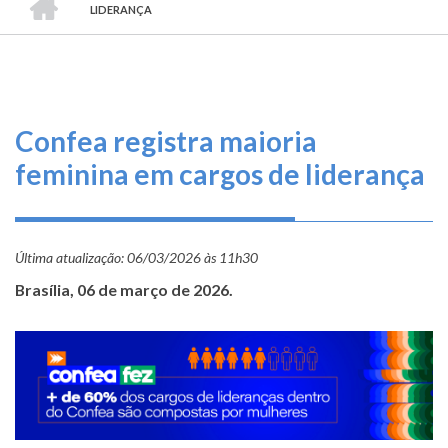
TRILHA
O
LIDERANÇA
DE
que
fazemos
NAVEGAÇÃO
Serviços
Confea registra maioria
Informe-
feminina em cargos de liderança
se
Fale
Última atualização:
Conosco
06/03/2026 às 11h30
Brasília, 06 de março de 2026.
Transparência
e
Prestação
de
Contas