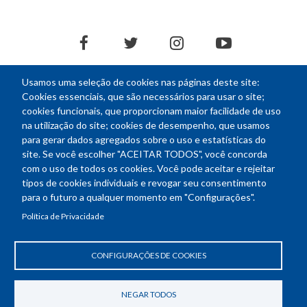
facebook
twitter
instagram
youtube
Usamos uma seleção de cookies nas páginas deste site:
Cookies essenciais, que são necessários para usar o site;
cookies funcionais, que proporcionam maior facilidade de uso
na utilização do site; cookies de desempenho, que usamos
NEWSLETTER
para gerar dados agregados sobre o uso e estatísticas do
E-
site. Se você escolher "ACEITAR TODOS", você concorda
mail
com o uso de todos os cookies. Você pode aceitar e rejeitar
tipos de cookies individuais e revogar seu consentimento
para o futuro a qualquer momento em "Configurações".
Política de Privacidade
Endereço: SEPN 508, Bloco A
Ed. Confea - Engenheiro Francisco Saturnino de Brito Filho
70740-541 - Brasília-DF
CONFIGURAÇÕES DE COOKIES
Telefone Geral: (61) 2105-3700
Horário de funcionamento: das 8h30 às 18h30
NEGAR TODOS
Política de Privacidade