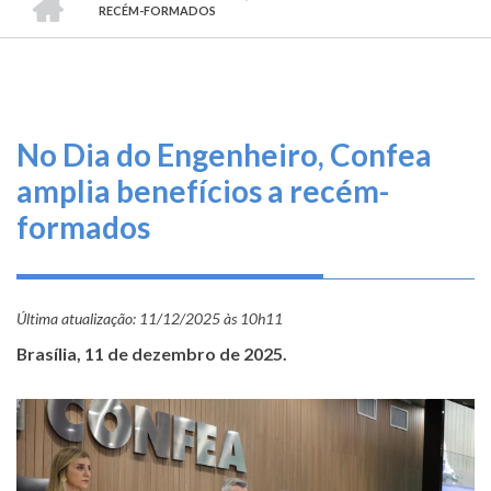
TRILHA
O
RECÉM-FORMADOS
DE
que
fazemos
NAVEGAÇÃO
Serviços
No Dia do Engenheiro, Confea
Informe-
amplia benefícios a recém-
se
formados
Fale
Conosco
Última atualização:
11/12/2025 às 10h11
Transparência
Brasília, 11 de dezembro de 2025.
e
Prestação
de
Contas