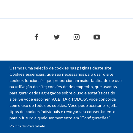
facebook
twitter
instagram
youtube
Usamos uma seleção de cookies nas páginas deste site:
NEWSLETTER
Cookies essenciais, que são necessários para usar o site;
cookies funcionais, que proporcionam maior facilidade de uso
E-
na utilização do site; cookies de desempenho, que usamos
mail
para gerar dados agregados sobre o uso e estatísticas do
site. Se você escolher "ACEITAR TODOS", você concorda
com o uso de todos os cookies. Você pode aceitar e rejeitar
tipos de cookies individuais e revogar seu consentimento
Endereço: SEPN 508, Bloco A
para o futuro a qualquer momento em "Configurações".
Ed. Confea - Engenheiro Francisco Saturnino de Brito Filho
Política de Privacidade
70740-541 - Brasília-DF