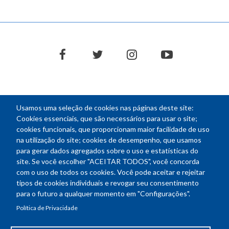
facebook
twitter
instagram
youtube
Usamos uma seleção de cookies nas páginas deste site:
NEWSLETTER
Cookies essenciais, que são necessários para usar o site;
cookies funcionais, que proporcionam maior facilidade de uso
E-
na utilização do site; cookies de desempenho, que usamos
mail
para gerar dados agregados sobre o uso e estatísticas do
site. Se você escolher "ACEITAR TODOS", você concorda
com o uso de todos os cookies. Você pode aceitar e rejeitar
tipos de cookies individuais e revogar seu consentimento
Endereço: SEPN 508, Bloco A
para o futuro a qualquer momento em "Configurações".
Ed. Confea - Engenheiro Francisco Saturnino de Brito Filho
Política de Privacidade
70740-541 - Brasília-DF
Telefone Geral: (61) 2105-3700