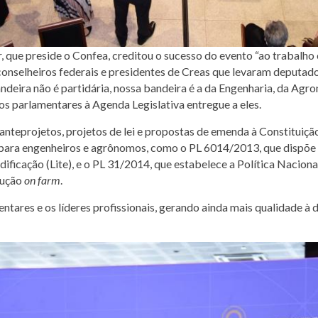
ger, que preside o Confea, creditou o sucesso do evento “ao trabalh
conselheiros federais e presidentes de Creas que levaram deputad
andeira não é partidária, nossa bandeira é a da Engenharia, da Ag
os parlamentares à Agenda Legislativa entregue a eles.
anteprojetos, projetos de lei e propostas de emenda à Constitui
para engenheiros e agrônomos, como o PL 6014/2013, que dispõe s
Edificação (Lite), e o PL 31/2014, que estabelece a Política Nacio
dução
on farm
.
entares e os líderes profissionais, gerando ainda mais qualidade à