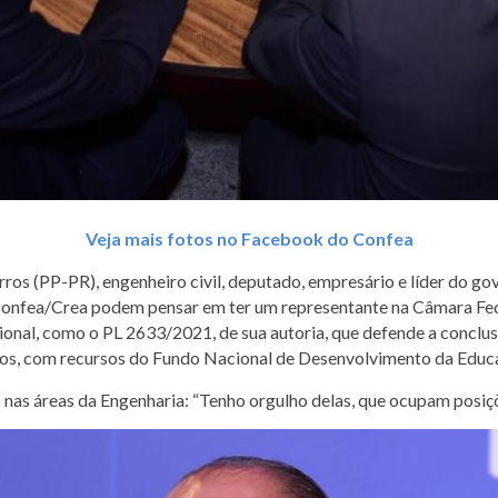
Veja mais fotos no Facebook do Confea
Barros (PP-PR), engenheiro civil, deputado, empresário e líder do
Confea/Crea podem pensar em ter um representante na Câmara Feder
onal, como o PL 2633/2021, de sua autoria, que defende a conclus
ados, com recursos do Fundo Nacional de Desenvolvimento da Edu
as áreas da Engenharia: “Tenho orgulho delas, que ocupam posiçõe