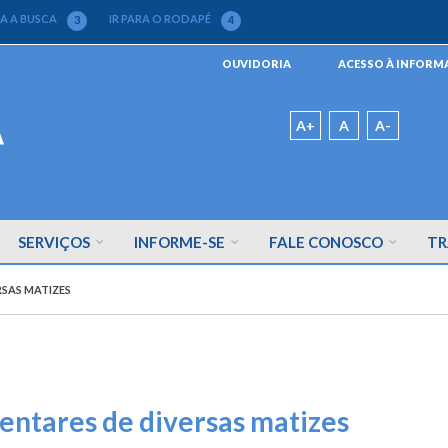
RA A BUSCA
IR PARA O RODAPÉ
3
4
Menu
OUVIDORIA
ACESSO À INFOR
da
Barra
Padrão
A+
A
A-
SERVIÇOS
INFORME-SE
FALE CONOSCO
TR
RSAS MATIZES
mentares de diversas matizes