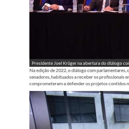
Presidente Joel Krüger na abertura do diálogo c
Na edição de 2022, o diálogo com parlamentares, 
senadores, habituados a receber os profissionais e
comprometeram a defender os projetos contidos n