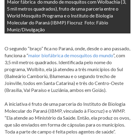
Maior fábrica do mundo de mosquitos com Wolbachia (3,
5 mil metros quadrados), fruto de uma parceria entre o
World Mosquito Programa e o Instituto de Biologia
Molecular do Paraná (IBMP) Fiocruz Foto: Fábio
Muniz/Divulgação
O segundo “braço” fica no Paraná, onde, desde o ano passado,
funciona a “
maior biofábrica de mosquitos do mundo
”, com
3,5 mil metros quadrados. Identificada pelo nome do
programa, Wolbito, ela já atendeu a três municípios do Sul
(Balneário Camboriú, Blumenau e o segundo trecho de
Joinville, todos em Santa Catarina) e três do Centro-Oeste
(Brasília, Val Paraíso e Luziânia, ambos em Goiás).
A iniciativa é fruto de uma parceria do Instituto de Biologia
Molecular do Paraná (IBMP, vinculado à Fiocruz) e o WMP.
“Ela atende ao Ministério da Saúde. Então, ela produz os ovos,
que são enviados em forma de cápsulas para os municípios.
Toda a parte de campo é feita pelos agentes de saúde”.