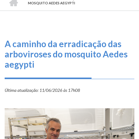
TRILHA
O
MOSQUITO AEDES AEGYPTI
DE
que
fazemos
NAVEGAÇÃO
Serviços
A caminho da erradicação das
Informe-
arboviroses do mosquito Aedes
se
aegypti
Fale
Conosco
Última atualização:
11/06/2026 às 17h08
Transparência
e
Prestação
de
Contas