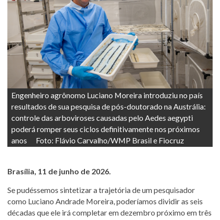
Engenheiro agrônomo Luciano Moreira introduziu no país
resultados de sua pesquisa de pós-doutorado na Austrália:
controle das arboviroses causadas pelo Aedes aegypti
poderá romper seus ciclos definitivamente nos próximos
anos Foto: Flávio Carvalho/WMP Brasil e Fiocruz
Brasília, 11 de junho de 2026.
Se pudéssemos sintetizar a trajetória de um pesquisador
como Luciano Andrade Moreira, poderíamos dividir as seis
décadas que ele irá completar em dezembro próximo em três