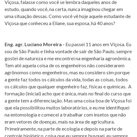
Viçosa, falasse como você se lembra daqueles anos de
estudo, quando você, na certa, nunca imaginou chegar em
uma situação dessas. Como você vê hoje aquele estudante de
Viçosa que conheceu a Eliane, sua esposa, há 40 anos?
Eng. agr. Luciano Moreira -
Eu passei 11 anos em Viçosa. Eu
sou de São Paulo e tinha vontade de sair de São Paulo, sempre
gostei de natureza e me encontrei na engenharia agronômica.
Tem até aquela coisa de os engenheiros não considerarem
agrônomos como engenheiros, mas eu considero sim porque
a gente faz todos os cálculos da vida, todas as coisas, todos
os cálculos que qualquer engenheiro faz, físicas e químicas. A
formação (inicial) acho que é única, mais no final do curso que
a gente tem a diferenciação. Mas uma coisa boa de Viçosa foi
que ela possibilitou muitos laboratórios, e eu me identifiquei
na entomologia e comecei a trabalhar com insetos que não
eram vetores de doenças, mais na área de agricultura.
Primeiramente, na parte de ecologia e depois na parte de
controle biológico, coisa que eu sempre busquei, eu sempre