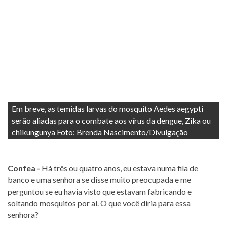
Em breve, as temidas larvas do mosquito Aedes aegypti
serão aliadas para o combate aos vírus da dengue, Zika ou
chikungunya Foto: Brenda Nascimento/Divulgação
Confea -
Há três ou quatro anos, eu estava numa fila de
banco e uma senhora se disse muito preocupada e me
perguntou se eu havia visto que estavam fabricando e
soltando mosquitos por aí. O que você diria para essa
senhora?