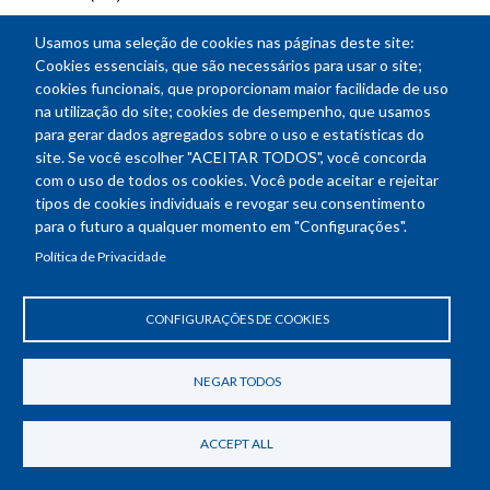
Usamos uma seleção de cookies nas páginas deste site:
Cookies essenciais, que são necessários para usar o site;
cookies funcionais, que proporcionam maior facilidade de uso
na utilização do site; cookies de desempenho, que usamos
Confea -
Quais foram as principais mudanças nesse
para gerar dados agregados sobre o uso e estatísticas do
período?
site. Se você escolher "ACEITAR TODOS", você concorda
com o uso de todos os cookies. Você pode aceitar e rejeitar
Eng. agr. Luciano Moreira -
Hoje, a maior mudança que a
tipos de cookies individuais e revogar seu consentimento
gente teve foi na produção. Antigamente, o processo era
para o futuro a qualquer momento em "Configurações".
artesanal, manual, que demandava muita gente e muito
Política de Privacidade
tempo. E hoje na produção a gente tem equipamentos que
fazem muitas coisas, mas a gente ainda precisa dar um salto
CONFIGURAÇÕES DE COOKIES
no campo, como a gente solta os mosquitos, eu acho que essa
vai ser uma inovação que a gente possa trazer.
NEGAR TODOS
Confea -
De qualquer forma, já existe uma interação
científica, uma interdisciplinaridade muito grande, inclusive
ACCEPT ALL
entre as engenharias. Qual a importância dessa visão para o
sucesso do programa?