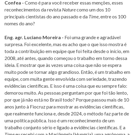
Confea -
Como é para você receber essas menções, esses
reconhecimentos da revista
Nature
como um dos 10
principais cientistas do ano passado e da
Time
, entre os 100
nomes do ano?
Eng. agr. Luciano Moreira -
Foi uma grande e agradável
surpresa. Foi excelente, mas eu acho que o que isso mostra é
toda a contribuição em equipe que foi feita desde o início, em
2008, até antes, quando começou o trabalho em torno dessa
ideia. E mostrar que às vezes uma coisa que não se espera
muito pode se tornar algo grandioso. Então, é um trabalho em
equipe, com muita gente envolvida com seriedade, trazendo
evidências científicas. E isso é uma coisa que eu sempre falo:
demorou muito. As pessoas perguntam por que foi tão lento,
por que já não está no Brasil todo? Porque passou mais de 10
anos junto à Fiocruz para mostrar as evidências científicas,
que realmente funciona e, desde 2024, o método faz parte de
uma política pública. Isso é um reconhecimento de um
trabalho conjunto sério e ligado a evidências científicas. E a
Time
eu recebi com a Mariângela (Hungria), uma agrônoma, a