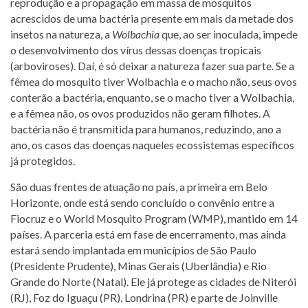
reprodução e a propagação em massa de mosquitos
acrescidos de uma bactéria presente em mais da metade dos
insetos na natureza, a
Wolbachia
que, ao ser inoculada, impede
o desenvolvimento dos vírus dessas doenças tropicais
(arboviroses). Daí, é só deixar a natureza fazer sua parte. Se a
fêmea do mosquito tiver Wolbachia e o macho não, seus ovos
conterão a bactéria, enquanto, se o macho tiver a Wolbachia,
e a fêmea não, os ovos produzidos não geram filhotes. A
bactéria não é transmitida para humanos, reduzindo, ano a
ano, os casos das doenças naqueles ecossistemas específicos
já protegidos.
São duas frentes de atuação no país, a primeira em Belo
Horizonte, onde está sendo concluído o convênio entre a
Fiocruz e o World Mosquito Program (WMP), mantido em 14
países. A parceria está em fase de encerramento, mas ainda
estará sendo implantada em municípios de São Paulo
(Presidente Prudente), Minas Gerais (Uberlândia) e Rio
Grande do Norte (Natal). Ele já protege as cidades de Niterói
(RJ), Foz do Iguaçu (PR), Londrina (PR) e parte de Joinville