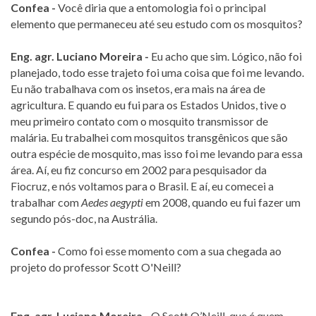
Confea -
Você diria que a entomologia foi o principal
elemento que permaneceu até seu estudo com os mosquitos?
Eng. agr. Luciano Moreira -
Eu acho que sim. Lógico, não foi
planejado, todo esse trajeto foi uma coisa que foi me levando.
Eu não trabalhava com os insetos, era mais na área de
agricultura. E quando eu fui para os Estados Unidos, tive o
meu primeiro contato com o mosquito transmissor de
malária. Eu trabalhei com mosquitos transgênicos que são
outra espécie de mosquito, mas isso foi me levando para essa
área. Aí, eu fiz concurso em 2002 para pesquisador da
Fiocruz, e nós voltamos para o Brasil. E aí, eu comecei a
trabalhar com
Aedes aegypti
em 2008, quando eu fui fazer um
segundo pós-doc, na Austrália.
Confea -
Como foi esse momento com a sua chegada ao
projeto do professor Scott O'Neill?
Eng. agr. Luciano Moreira -
O Scott O’Neill, que é quem