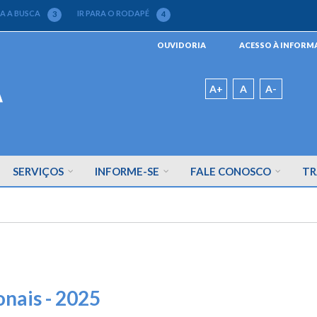
RA A BUSCA
IR PARA O RODAPÉ
3
4
Menu
OUVIDORIA
ACESSO À INFOR
da
Barra
Padrão
A+
A
A-
SERVIÇOS
INFORME-SE
FALE CONOSCO
TR
onais - 2025