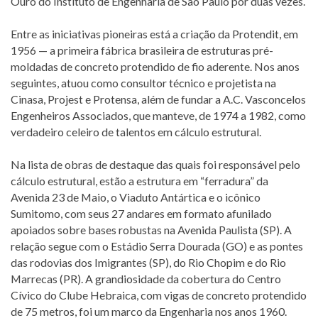
Ouro do Instituto de Engenharia de São Paulo por duas vezes.
Entre as iniciativas pioneiras está a criação da Protendit, em
1956 — a primeira fábrica brasileira de estruturas pré-
moldadas de concreto protendido de fio aderente. Nos anos
seguintes, atuou como consultor técnico e projetista na
Cinasa, Projest e Protensa, além de fundar a A.C. Vasconcelos
Engenheiros Associados, que manteve, de 1974 a 1982, como
verdadeiro celeiro de talentos em cálculo estrutural.
Na lista de obras de destaque das quais foi responsável pelo
cálculo estrutural, estão a estrutura em “ferradura” da
Avenida 23 de Maio, o Viaduto Antártica e o icônico
Sumitomo, com seus 27 andares em formato afunilado
apoiados sobre bases robustas na Avenida Paulista (SP). A
relação segue com o Estádio Serra Dourada (GO) e as pontes
das rodovias dos Imigrantes (SP), do Rio Chopim e do Rio
Marrecas (PR). A grandiosidade da cobertura do Centro
Cívico do Clube Hebraica, com vigas de concreto protendido
de 75 metros, foi um marco da Engenharia nos anos 1960.