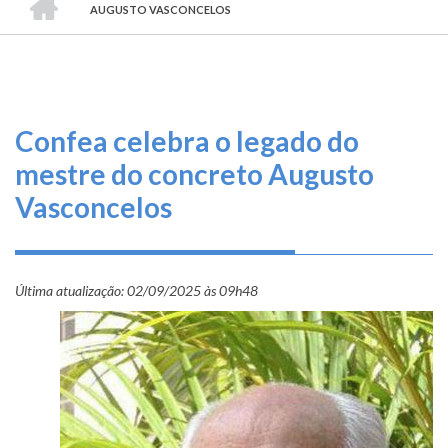
TRILHA
O
AUGUSTO VASCONCELOS
DE
que
fazemos
NAVEGAÇÃO
Serviços
Confea celebra o legado do
Informe-
mestre do concreto Augusto
se
Vasconcelos
Fale
Conosco
Última atualização:
02/09/2025 às 09h48
Transparência
e
Prestação
de
Contas