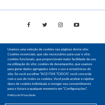
facebook
twitter
instagram
youtube
Usamos uma seleção de cookies nas páginas deste site:
NEWSLETTER
Cookies essenciais, que são necessários para usar o site;
cookies funcionais, que proporcionam maior facilidade de uso
E-
na utilização do site; cookies de desempenho, que usamos
mail
para gerar dados agregados sobre o uso e estatísticas do
site. Se você escolher "ACEITAR TODOS", você concorda
com o uso de todos os cookies. Você pode aceitar e rejeitar
tipos de cookies individuais e revogar seu consentimento
Endereço: SEPN 508, Bloco A
para o futuro a qualquer momento em "Configurações".
Ed. Confea - Engenheiro Francisco Saturnino de Brito Filho
Política de Privacidade
70740-541 - Brasília-DF
Telefone Geral: (61) 2105-3700