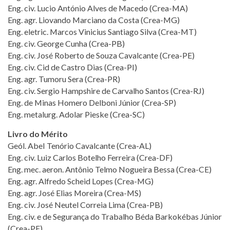
Eng. civ. Lucio António Alves de Macedo (Crea-MA)
Eng. agr. Liovando Marciano da Costa (Crea-MG)
Eng. eletric. Marcos Vinicius Santiago Silva (Crea-MT)
Eng. civ. George Cunha (Crea-PB)
Eng. civ. José Roberto de Souza Cavalcante (Crea-PE)
Eng. civ. Cid de Castro Dias (Crea-PI)
Eng. agr. Tumoru Sera (Crea-PR)
Eng. civ. Sergio Hampshire de Carvalho Santos (Crea-RJ)
Eng. de Minas Homero Delboni Júnior (Crea-SP)
Eng. metalurg. Adolar Pieske (Crea-SC)
Livro do Mérito
Geól. AbeI Tenório Cavalcante (Crea-AL)
Eng. civ. Luiz Carlos Botelho Ferreira (Crea-DF)
Eng. mec. aeron. Antônio Telmo Nogueira Bessa (Crea-CE)
Eng. agr. Alfredo Scheid Lopes (Crea-MG)
Eng. agr. José Elias Moreira (Crea-MS)
Eng. civ. José Neutel Correia Lima (Crea-PB)
Eng. civ. e de Segurança do Trabalho Béda Barkokébas Júnior
(Crea-PE)