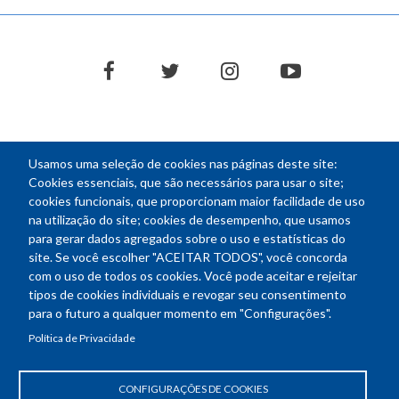
facebook
twitter
instagram
youtube
Usamos uma seleção de cookies nas páginas deste site:
NEWSLETTER
Cookies essenciais, que são necessários para usar o site;
cookies funcionais, que proporcionam maior facilidade de uso
E-
na utilização do site; cookies de desempenho, que usamos
mail
para gerar dados agregados sobre o uso e estatísticas do
site. Se você escolher "ACEITAR TODOS", você concorda
com o uso de todos os cookies. Você pode aceitar e rejeitar
tipos de cookies individuais e revogar seu consentimento
Endereço: SEPN 508, Bloco A
para o futuro a qualquer momento em "Configurações".
Ed. Confea - Engenheiro Francisco Saturnino de Brito Filho
Política de Privacidade
70740-541 - Brasília-DF
Telefone Geral: (61) 2105-3700
Horário de funcionamento: das 8h30 às 18h30
CONFIGURAÇÕES DE COOKIES