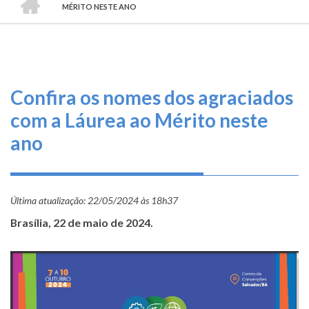
TRILHA
O
MÉRITO NESTE ANO
DE
que
fazemos
NAVEGAÇÃO
Serviços
Confira os nomes dos agraciados
Informe-
com a Láurea ao Mérito neste
se
ano
Fale
Conosco
Última atualização:
22/05/2024 às 18h37
Transparência
Brasília, 22 de maio de 2024.
e
Prestação
de
Contas