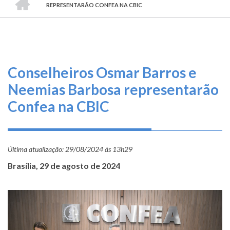
TRILHA
O
REPRESENTARÃO CONFEA NA CBIC
DE
que
fazemos
NAVEGAÇÃO
Serviços
Conselheiros Osmar Barros e
Informe-
Neemias Barbosa representarão
se
Confea na CBIC
Fale
Conosco
Última atualização:
29/08/2024 às 13h29
Transparência
Brasília, 29 de agosto de 2024
e
Prestação
de
Contas