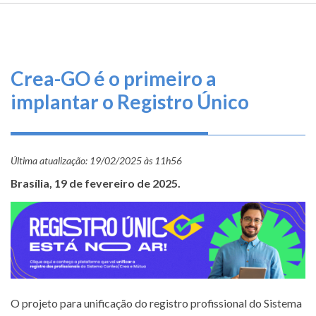
TRILHA
O
DE
que
fazemos
NAVEGAÇÃO
Crea-GO é o primeiro a
Serviços
implantar o Registro Único
Informe-
se
Última atualização:
19/02/2025 às 11h56
Fale
Conosco
Brasília, 19 de fevereiro de 2025.
Transparência
e
Prestação
de
Contas
O projeto para unificação do registro profissional do Sistema