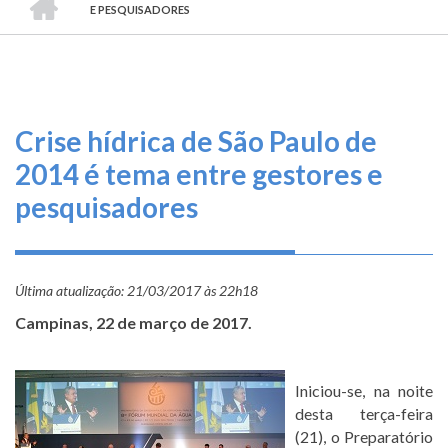
TRILHA
O
E PESQUISADORES
DE
que
fazemos
NAVEGAÇÃO
Serviços
Crise hídrica de São Paulo de
Informe-
2014 é tema entre gestores e
se
pesquisadores
Fale
Conosco
Última atualização:
21/03/2017 às 22h18
Transparência
Campinas, 22 de março de 2017.
e
Prestação
de
Iniciou-se, na noite
Contas
desta terça-feira
(21), o Preparatório