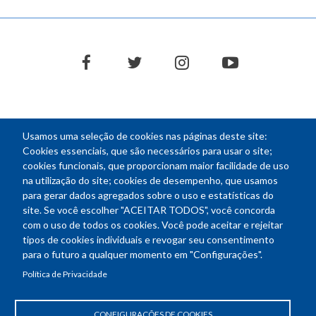
facebook
twitter
instagram
youtube
Usamos uma seleção de cookies nas páginas deste site:
NEWSLETTER
Cookies essenciais, que são necessários para usar o site;
cookies funcionais, que proporcionam maior facilidade de uso
E-
na utilização do site; cookies de desempenho, que usamos
mail
para gerar dados agregados sobre o uso e estatísticas do
site. Se você escolher "ACEITAR TODOS", você concorda
com o uso de todos os cookies. Você pode aceitar e rejeitar
tipos de cookies individuais e revogar seu consentimento
Endereço: SEPN 508, Bloco A
para o futuro a qualquer momento em "Configurações".
Ed. Confea - Engenheiro Francisco Saturnino de Brito Filho
Política de Privacidade
70740-541 - Brasília-DF
Telefone Geral: (61) 2105-3700
Horário de funcionamento: das 8h30 às 18h30
CONFIGURAÇÕES DE COOKIES