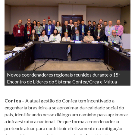
Novos coordenadores regionais reunidos durante o 15º
Encontro de Líderes do Sistema Confea/Crea e Mútua
Confea –
A atual gestão do Confea tem incentivado a
engenharia brasileira a se aproximar da realidade social do
país, identificando nesse diálogo um caminho para aprimorar
a infraestrutura nacional. De que forma a coordenadoria
pretende atuar para contribuir efetivamente na mitigação