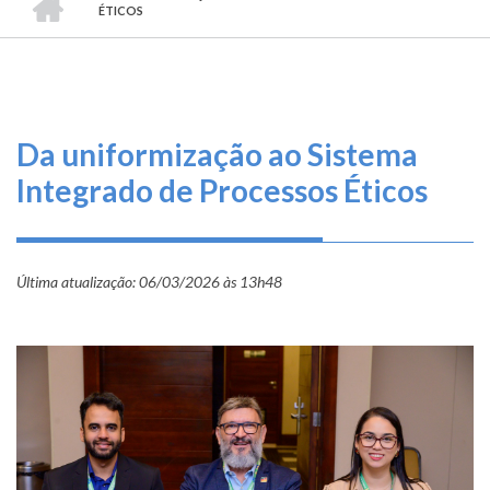
TRILHA
O
ÉTICOS
DE
que
fazemos
NAVEGAÇÃO
Serviços
Da uniformização ao Sistema
Informe-
Integrado de Processos Éticos
se
Fale
Última atualização:
Conosco
06/03/2026 às 13h48
Transparência
e
Prestação
de
Contas