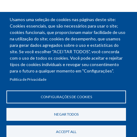
Usamos uma seleção de cookies nas páginas deste site:
NEWSLETTER
Cookies essenciais, que são necessários para usar o site;
cookies funcionais, que proporcionam maior facilidade de uso
E-
na utilização do site; cookies de desempenho, que usamos
mail
para gerar dados agregados sobre o uso e estatísticas do
site. Se você escolher "ACEITAR TODOS", você concorda
com o uso de todos os cookies. Você pode aceitar e rejeitar
tipos de cookies individuais e revogar seu consentimento
Endereço: SEPN 508, Bloco A
para o futuro a qualquer momento em "Configurações".
Ed. Confea - Engenheiro Francisco Saturnino de Brito Filho
Política de Privacidade
70740-541 - Brasília-DF
Telefone Geral: (61) 2105-3700
Horário de funcionamento: das 8h30 às 18h30
CONFIGURAÇÕES DE COOKIES
Política de Privacidade
Revogar consentimento de cookies
NEGAR TODOS
ACCEPT ALL