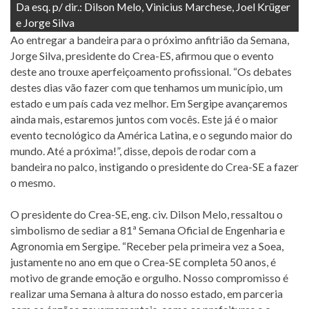
Da esq. p/ dir.: Dilson Melo, Vinicius Marchese, Joel Krüger
e Jorge Silva
Ao entregar a bandeira para o próximo anfitrião da Semana,
Jorge Silva, presidente do Crea-ES, afirmou que o evento
deste ano trouxe aperfeiçoamento profissional. “Os debates
destes dias vão fazer com que tenhamos um município, um
estado e um país cada vez melhor. Em Sergipe avançaremos
ainda mais, estaremos juntos com vocês. Este já é o maior
evento tecnológico da América Latina, e o segundo maior do
mundo. Até a próxima!”, disse, depois de rodar com a
bandeira no palco, instigando o presidente do Crea-SE a fazer
o mesmo.
O presidente do Crea-SE, eng. civ. Dilson Melo, ressaltou o
simbolismo de sediar a 81ª Semana Oficial de Engenharia e
Agronomia em Sergipe. “Receber pela primeira vez a Soea,
justamente no ano em que o Crea-SE completa 50 anos, é
motivo de grande emoção e orgulho. Nosso compromisso é
realizar uma Semana à altura do nosso estado, em parceria