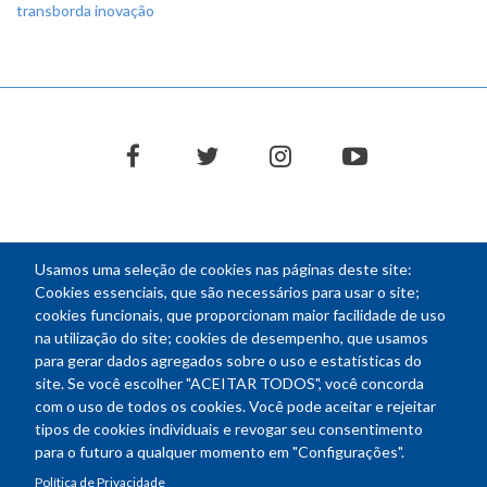
transborda inovação
facebook
twitter
instagram
youtube
Usamos uma seleção de cookies nas páginas deste site:
NEWSLETTER
Cookies essenciais, que são necessários para usar o site;
cookies funcionais, que proporcionam maior facilidade de uso
E-
na utilização do site; cookies de desempenho, que usamos
mail
para gerar dados agregados sobre o uso e estatísticas do
site. Se você escolher "ACEITAR TODOS", você concorda
com o uso de todos os cookies. Você pode aceitar e rejeitar
tipos de cookies individuais e revogar seu consentimento
Endereço: SEPN 508, Bloco A
para o futuro a qualquer momento em "Configurações".
Ed. Confea - Engenheiro Francisco Saturnino de Brito Filho
Política de Privacidade