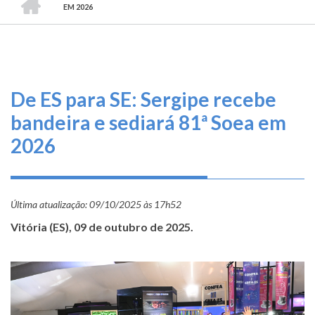
TRILHA
O
EM 2026
DE
que
fazemos
NAVEGAÇÃO
Serviços
De ES para SE: Sergipe recebe
Informe-
bandeira e sediará 81ª Soea em
se
2026
Fale
Conosco
Última atualização:
09/10/2025 às 17h52
Transparência
Vitória (ES), 09 de outubro de 2025.
e
Prestação
de
Contas