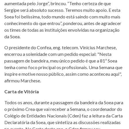
aumentada pelo Jorge”, brincou. “Tenho certeza de que
Sergipe será absoluto sucesso. Teremos muito apoio. E esta
Soea foi belíssima, todo mundo está saindo com muito mais
conhecimento do que entrou”, ponderou, antes de agradecer
os times de todas as instituições envolvidas na organização
da Soea.
O presidente do Confea, eng. telecom. Vinicius Marchese,
encerrou a solenidade com um pedido especial: "Nesta
passagem de bandeira, meu único pedido é que a 81ª Soea
tenha como foco principal os profissionais. Uma Semana que
inspire e motive nosso público, assim como aconteceu aqui",
afirmou Marchese.
Carta de Vitória
Todos os anos, durante a passagem da bandeira da Soea para
o próximo Crea que vai receber a Semana, o coordenador do
Colégio de Entidades Nacionais (Cden) faz a leitura da Carta
Declaratória da Soea, que sintetiza as discussões realizadas
no evento. Na Carta deste ano, o Cden firmou seu