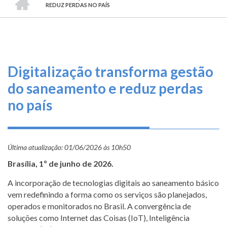
TRILHA
O
REDUZ PERDAS NO PAÍS
DE
que
fazemos
NAVEGAÇÃO
Serviços
Digitalização transforma gestão
Informe-
do saneamento e reduz perdas
se
no país
Fale
Conosco
Última atualização:
01/06/2026 às 10h50
Transparência
Brasília, 1º de junho de 2026.
e
Prestação
A incorporação de tecnologias digitais ao saneamento básico
de
vem redefinindo a forma como os serviços são planejados,
Contas
operados e monitorados no Brasil. A convergência de
soluções como Internet das Coisas (IoT), Inteligência