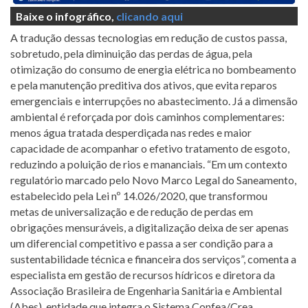
Baixe o infográfico,
clicando aqui
A tradução dessas tecnologias em redução de custos passa,
sobretudo, pela diminuição das perdas de água, pela
otimização do consumo de energia elétrica no bombeamento
e pela manutenção preditiva dos ativos, que evita reparos
emergenciais e interrupções no abastecimento. Já a dimensão
ambiental é reforçada por dois caminhos complementares:
menos água tratada desperdiçada nas redes e maior
capacidade de acompanhar o efetivo tratamento de esgoto,
reduzindo a poluição de rios e mananciais. “Em um contexto
regulatório marcado pelo Novo Marco Legal do Saneamento,
estabelecido pela Lei nº 14.026/2020, que transformou
metas de universalização e de redução de perdas em
obrigações mensuráveis, a digitalização deixa de ser apenas
um diferencial competitivo e passa a ser condição para a
sustentabilidade técnica e financeira dos serviços”, comenta a
especialista em gestão de recursos hídricos e diretora da
Associação Brasileira de Engenharia Sanitária e Ambiental
(Abes), entidade que integra o Sistema Confea/Crea.