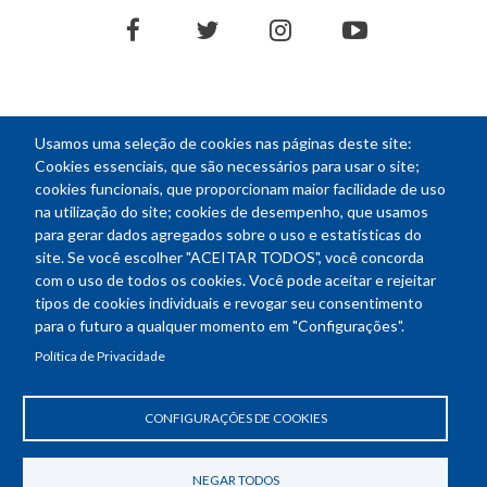
facebook
twitter
instagram
youtube
Usamos uma seleção de cookies nas páginas deste site:
NEWSLETTER
Cookies essenciais, que são necessários para usar o site;
cookies funcionais, que proporcionam maior facilidade de uso
E-
na utilização do site; cookies de desempenho, que usamos
mail
para gerar dados agregados sobre o uso e estatísticas do
site. Se você escolher "ACEITAR TODOS", você concorda
com o uso de todos os cookies. Você pode aceitar e rejeitar
tipos de cookies individuais e revogar seu consentimento
Endereço: SEPN 508, Bloco A
para o futuro a qualquer momento em "Configurações".
Ed. Confea - Engenheiro Francisco Saturnino de Brito Filho
Política de Privacidade
70740-541 - Brasília-DF
Telefone Geral: (61) 2105-3700
Horário de funcionamento: das 8h30 às 18h30
CONFIGURAÇÕES DE COOKIES
Política de Privacidade
Revogar consentimento de cookies
NEGAR TODOS