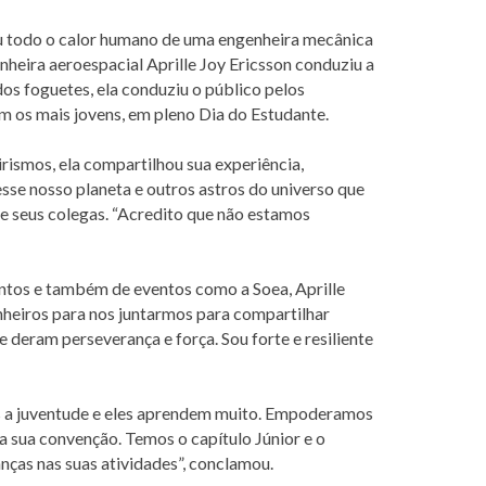
eu todo o calor humano de uma engenheira mecânica
heira aeroespacial Aprille Joy Ericsson conduziu a
s foguetes, ela conduziu o público pelos
m os mais jovens, em pleno Dia do Estudante.
rismos, ela compartilhou sua experiência,
sse nosso planeta e outros astros do universo que
 e seus colegas. “Acredito que não estamos
entos e também de eventos como a Soea, Aprille
nheiros para nos juntarmos para compartilhar
e deram perseverança e força. Sou forte e resiliente
s a juventude e eles aprendem muito. Empoderamos
 sua convenção. Temos o capítulo Júnior e o
anças nas suas atividades”, conclamou.