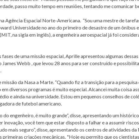
erdade, passo muito tempo em reuniões, tentando me comunicar bem
 na Agência Espacial Norte-Americana. “Sou uma mestre de tarefa
ward Universidade no ano do primeiro de desastre de um ônibus e
(MIT, na sigla em inglês), a engenheira aeroespacial já foi consid
 fases de uma missão espacial, Aprille apresentou algumas dessas 
io James Webb , que levou 28 anos para ser construído e possibili
.
e missão da Nasa a Marte. “Quando fiz a transição para a pesquisa
 em diversos programas é muito especial. Alcancei muita coisa ass
édio e ainda na universidade. Estou em pequenos conselhos de colég
ogadora de futebol americano.
o do engenheiro, é muito grande”, disse, apresentando um históric
er inovação, você tem que estar disposto a falhar e a assumir risc
udo mais seguro”, disse, apresentando os centros de atividades d
s primeiras criações mecânicas. "Hoje eu permito que os cientist