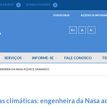
RA A BUSCA
IR PARA O RODAPÉ
3
4
Menu
OUVIDORIA
ACESSO À INFOR
da
Barra
Padrão
A+
A
A-
SERVIÇOS
INFORME-SE
FALE CONOSCO
TR
GENHEIRA DA NASA AQUECE GRAMADO
s climáticas: engenheira da Nasa 