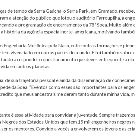
nças de tempo da Serra Gaúcha, o Serra Park, em Gramado, receb
m a atenção do público que lotou o auditório Farroupilha, a engen
arcando a programação de encerramento da 78ª Soea. Muito além do
a história da agência espacial norte-americana, motivando també
m Engenharia Mecânica pela Nasa, entre outras formações e pionei
ue tem vivenciado em outras partes do mundo. E foi também sobre e
urtando a responder o questionamento que deve ser frequente a ela
 vida em outros planetas.
a, de sua trajetória pessoal e ainda da disseminação de conhecim
espede da Soea. “Eventos como esses são importantes para os enge
 “Acredito que meus ancestrais me deram tanto durante minha vida, m
nte é essa atividade para convidar a juventude. Sempre trazemo
s Negros dos Estados Unidos que tem 15 mil engenheiros negros na
 ser os mentores. Convido a vocês a envolverem os jovens e as cri