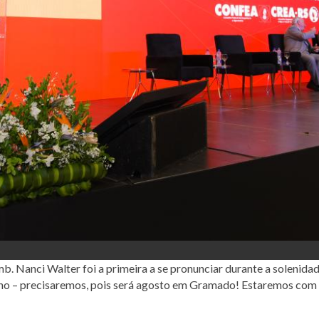
mb. Nanci Walter foi a primeira a se pronunciar durante a solenida
ano – precisaremos, pois será agosto em Gramado! Estaremos com