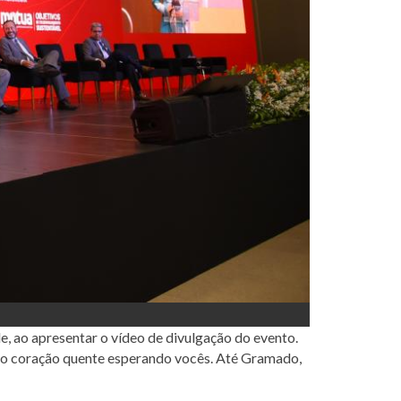
de, ao apresentar o vídeo de divulgação do evento.
 o coração quente esperando vocês. Até Gramado,