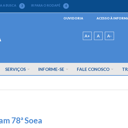
RA A BUSCA
IR PARA O RODAPÉ
3
4
Menu
OUVIDORIA
ACESSO À INFOR
da
Barra
Padrão
A+
A
A-
SERVIÇOS
INFORME-SE
FALE CONOSCO
TR
çam 78ª Soea