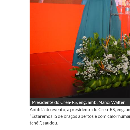
Presidente do Crea-RS, eng. amb. Nanci Walter
Anfitriã do evento, a presidente do Crea-RS, eng. a
“Estaremos lá de braços abertos e com calor hum
tchê!”, saudou.