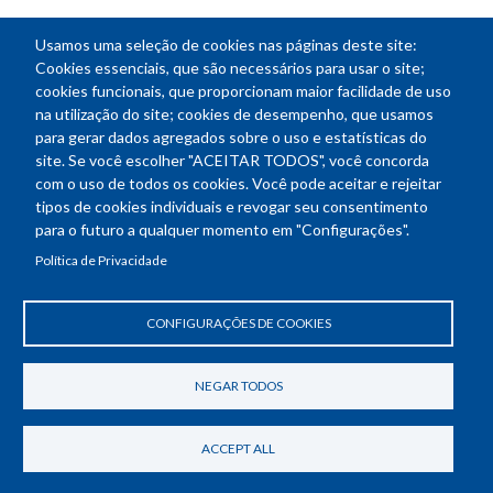
Usamos uma seleção de cookies nas páginas deste site:
NEWSLETTER
Cookies essenciais, que são necessários para usar o site;
cookies funcionais, que proporcionam maior facilidade de uso
E-
na utilização do site; cookies de desempenho, que usamos
mail
para gerar dados agregados sobre o uso e estatísticas do
site. Se você escolher "ACEITAR TODOS", você concorda
com o uso de todos os cookies. Você pode aceitar e rejeitar
tipos de cookies individuais e revogar seu consentimento
Endereço: SEPN 508, Bloco A
para o futuro a qualquer momento em "Configurações".
Ed. Confea - Engenheiro Francisco Saturnino de Brito Filho
Política de Privacidade
70740-541 - Brasília-DF
Telefone Geral: (61) 2105-3700
Horário de funcionamento: das 8h30 às 18h30
CONFIGURAÇÕES DE COOKIES
Política de Privacidade
Revogar consentimento de cookies
NEGAR TODOS
ACCEPT ALL