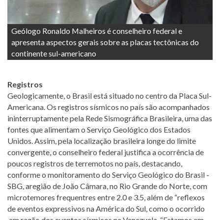
Geólogo Ronaldo Malheiros é conselheiro federal e
apresenta aspectos gerais sobre as placas tectônicas do
continente sul-americano
Registros
Geologicamente, o Brasil está situado no centro da Placa Sul-
Americana. Os registros sísmicos no país são acompanhados
ininterruptamente pela Rede Sismográfica Brasileira, uma das
fontes que alimentam o Serviço Geológico dos Estados
Unidos. Assim, pela localização brasileira longe do limite
convergente, o conselheiro federal justifica a ocorrência de
poucos registros de terremotos no país, destacando,
conforme o monitoramento do Serviço Geológico do Brasil -
SBG, aregião de João Câmara, no Rio Grande do Norte, com
microtemores frequentres entre 2.0 e 3.5, além de “reflexos
de eventos expressivos na América do Sul, como o ocorrido
em razão dos eventos sísmicos na Venezuela. “Estamos em