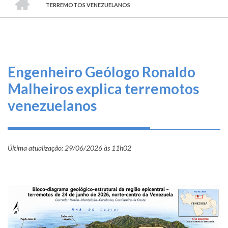
TRILHA
O
TERREMOTOS VENEZUELANOS
DE
que
fazemos
NAVEGAÇÃO
Serviços
Engenheiro Geólogo Ronaldo
Informe-
Malheiros explica terremotos
se
venezuelanos
Fale
Conosco
Última atualização:
29/06/2026 às 11h02
Transparência
e
Prestação
de
Contas