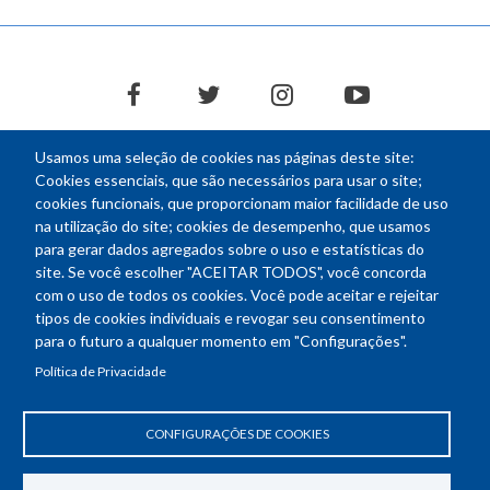
facebook
twitter
instagram
youtube
Usamos uma seleção de cookies nas páginas deste site:
Cookies essenciais, que são necessários para usar o site;
cookies funcionais, que proporcionam maior facilidade de uso
na utilização do site; cookies de desempenho, que usamos
NEWSLETTER
para gerar dados agregados sobre o uso e estatísticas do
E-
site. Se você escolher "ACEITAR TODOS", você concorda
mail
com o uso de todos os cookies. Você pode aceitar e rejeitar
tipos de cookies individuais e revogar seu consentimento
para o futuro a qualquer momento em "Configurações".
Política de Privacidade
Endereço: SEPN 508, Bloco A
Ed. Confea - Engenheiro Francisco Saturnino de Brito Filho
70740-541 - Brasília-DF
CONFIGURAÇÕES DE COOKIES
Telefone Geral: (61) 2105-3700
Horário de funcionamento: das 8h30 às 18h30