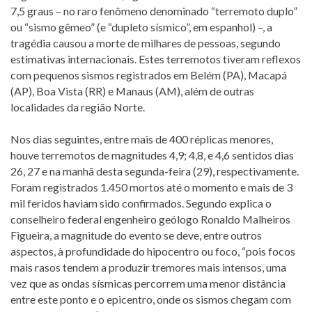
7,5 graus – no raro fenômeno denominado “terremoto duplo”
ou “sismo gêmeo” (e “dupleto sísmico”, em espanhol) –, a
tragédia causou a morte de milhares de pessoas, segundo
estimativas internacionais. Estes terremotos tiveram reflexos
com pequenos sismos registrados em Belém (PA), Macapá
(AP), Boa Vista (RR) e Manaus (AM), além de outras
localidades da região Norte.
Nos dias seguintes, entre mais de 400 réplicas menores,
houve terremotos de magnitudes 4,9; 4,8, e 4,6 sentidos dias
26, 27 e na manhã desta segunda-feira (29), respectivamente.
Foram registrados 1.450 mortos até o momento e mais de 3
mil feridos haviam sido confirmados. Segundo explica o
conselheiro federal engenheiro geólogo Ronaldo Malheiros
Figueira, a magnitude do evento se deve, entre outros
aspectos, à profundidade do hipocentro ou foco, “pois focos
mais rasos tendem a produzir tremores mais intensos, uma
vez que as ondas sísmicas percorrem uma menor distância
entre este ponto e o epicentro, onde os sismos chegam com