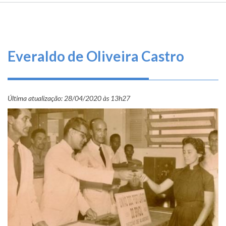
TRILHA
O
DE
que
fazemos
NAVEGAÇÃO
Everaldo de Oliveira Castro
Serviços
Informe-
se
Última atualização:
28/04/2020 às 13h27
Fale
Conosco
Transparência
e
Prestação
de
Contas