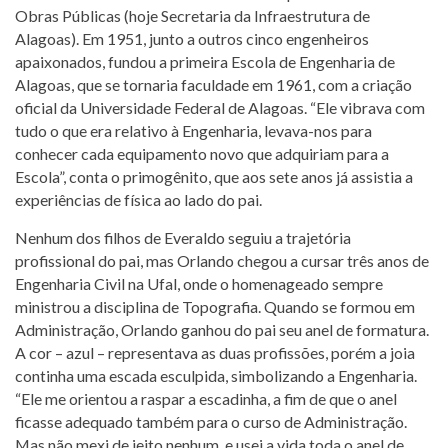
Obras Públicas (hoje Secretaria da Infraestrutura de
Alagoas). Em 1951, junto a outros cinco engenheiros
apaixonados, fundou a primeira Escola de Engenharia de
Alagoas, que se tornaria faculdade em 1961, com a criação
oficial da Universidade Federal de Alagoas. “Ele vibrava com
tudo o que era relativo à Engenharia, levava-nos para
conhecer cada equipamento novo que adquiriam para a
Escola”, conta o primogênito, que aos sete anos já assistia a
experiências de física ao lado do pai.
Nenhum dos filhos de Everaldo seguiu a trajetória
profissional do pai, mas Orlando chegou a cursar três anos de
Engenharia Civil na Ufal, onde o homenageado sempre
ministrou a disciplina de Topografia. Quando se formou em
Administração, Orlando ganhou do pai seu anel de formatura.
A cor – azul – representava as duas profissões, porém a joia
continha uma escada esculpida, simbolizando a Engenharia.
“Ele me orientou a raspar a escadinha, a fim de que o anel
ficasse adequado também para o curso de Administração.
Mas não mexi de jeito nenhum, e usei a vida toda o anel de