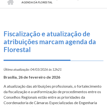
TRILHA
O
AGENDA DA FLORESTAL
DE
que
fazemos
NAVEGAÇÃO
Serviços
Fiscalização e atualização de
Informe-
atribuições marcam agenda da
se
Florestal
Fale
Conosco
Última atualização:
04/03/2026 às 12h21
Transparência
Brasília, 26 de fevereiro de 2026
e
Prestação
A atualização das atribuições profissionais, o fortalecimento
de
da fiscalização e a uniformização de procedimentos entre os
Contas
Conselhos Regionais estão entre as prioridades da
Coordenadoria de Câmaras Especializadas de Engenharia