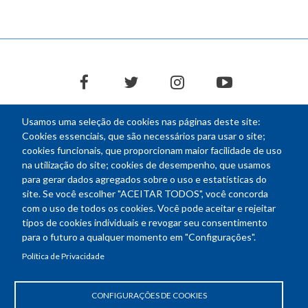
facebook
twitter
instagram
youtube
Usamos uma seleção de cookies nas páginas deste site:
Cookies essenciais, que são necessários para usar o site;
cookies funcionais, que proporcionam maior facilidade de uso
na utilização do site; cookies de desempenho, que usamos
NEWSLETTER
para gerar dados agregados sobre o uso e estatísticas do
E-
site. Se você escolher "ACEITAR TODOS", você concorda
mail
com o uso de todos os cookies. Você pode aceitar e rejeitar
tipos de cookies individuais e revogar seu consentimento
para o futuro a qualquer momento em "Configurações".
Política de Privacidade
Endereço: SEPN 508, Bloco A
Ed. Confea - Engenheiro Francisco Saturnino de Brito Filho
70740-541 - Brasília-DF
CONFIGURAÇÕES DE COOKIES
Telefone Geral: (61) 2105-3700