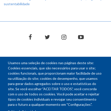
sustentabilidade
facebook
twitter
instagram
youtube
Usamos uma seleção de cookies nas páginas deste site:
NEWSLETTER
Cookies essenciais, que são necessários para usar o site;
cookies funcionais, que proporcionam maior facilidade de uso
E-
na utilização do site; cookies de desempenho, que usamos
mail
para gerar dados agregados sobre o uso e estatísticas do
site. Se você escolher "ACEITAR TODOS", você concorda
com o uso de todos os cookies. Você pode aceitar e rejeitar
tipos de cookies individuais e revogar seu consentimento
Endereço: SEPN 508, Bloco A
para o futuro a qualquer momento em "Configurações".
Ed. Confea - Engenheiro Francisco Saturnino de Brito Filho