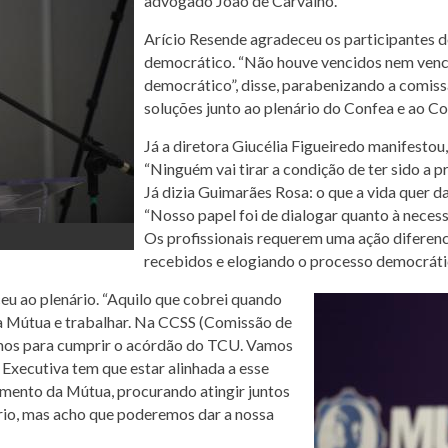
advogado João de Carvalho.
Arício Resende agradeceu os participantes d
democrático. “Não houve vencidos nem ven
democrático”, disse, parabenizando a comissã
soluções junto ao plenário do Confea e ao Co
Já a diretora Giucélia Figueiredo manifestou,
“Ninguém vai tirar a condição de ter sido a 
Já dizia Guimarães Rosa: o que a vida quer d
“Nosso papel foi de dialogar quanto à neces
Os profissionais requerem uma ação diferen
recebidos e elogiando o processo democráti
u ao plenário. “Aquilo que cobrei quando
na Mútua e trabalhar. Na CCSS (Comissão de
amos para cumprir o acórdão do TCU. Vamos
Executiva tem que estar alinhada a esse
amento da Mútua, procurando atingir juntos
ário, mas acho que poderemos dar a nossa