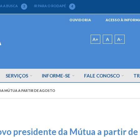
RA A BUSCA
IR PARA O RODAPÉ
3
4
Menu
OUVIDORIA
ACESSO À INFOR
da
Barra
Padrão
A+
A
A-
SERVIÇOS
INFORME-SE
FALE CONOSCO
TR
DA MÚTUA A PARTIR DE AGOSTO
ovo presidente da Mútua a partir de