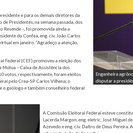
presidente e para os demais diretores da
o de Presidentes, na semana passada, dos
o Resende –, foi promovida ainda a
sidente do Confea, eng. civ. João Carlos
virtual em janeiro. “Agradeço a atenção.
al Federal (CEF) promoveu a eleição dos
a Mútua – Caixa de Assistência dos
Engenheira agrôno
10 votos, respectivamente, foram eleitos
disputar a presid
deral pelo Crea-SP Carlos Vilhena; o
e o geólogo e também conselheiro federal
A Comissão Eleitoral Federal esteve constitu
Lacerda Margon; eng. eletric. José Miguel d
Azevedo e eng. civ. Daltro de Deus Pereira. 