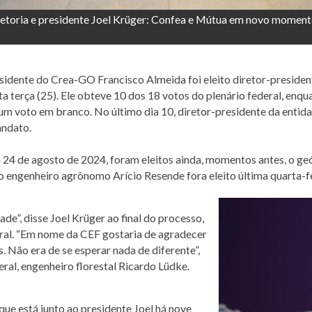
etoria e presidente Joel Krüger: Confea e Mútua em novo moment
idente do Crea-GO Francisco Almeida foi eleito diretor-presiden
sta terça (25). Ele obteve 10 dos 18 votos do plenário federal, enq
m voto em branco. No último dia 10, diretor-presidente da entida
andato.
 de agosto de 2024, foram eleitos ainda, momentos antes, o geól
o engenheiro agrônomo Arício Resende fora eleito última quarta-f
e”, disse Joel Krüger ao final do processo,
oral. “Em nome da CEF gostaria de agradecer
s. Não era de se esperar nada de diferente”,
ral, engenheiro florestal Ricardo Lüdke.
que está junto ao presidente Joel há nove