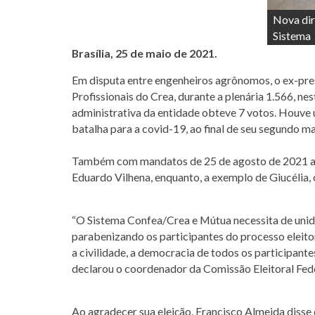
Nova dir
Sistema
Brasília, 25 de maio de 2021.
Em disputa entre engenheiros agrônomos, o ex-pres
Profissionais do Crea, durante a plenária 1.566, ne
administrativa da entidade obteve 7 votos. Houve u
batalha para a covid-19, ao final de seu segundo m
Também com mandatos de 25 de agosto de 2021 a 24
Eduardo Vilhena, enquanto, a exemplo de Giucélia, 
“O Sistema Confea/Crea e Mútua necessita de unidad
parabenizando os participantes do processo eleit
a civilidade, a democracia de todos os participante
declarou o coordenador da Comissão Eleitoral Fede
Ao agradecer sua eleição, Francisco Almeida disse 