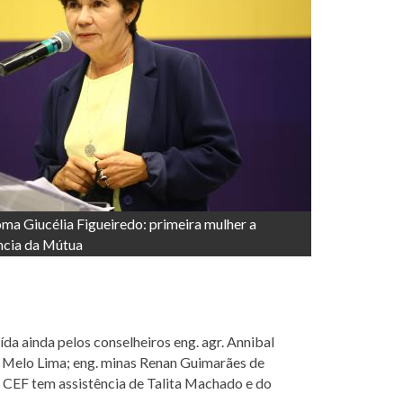
ma Giucélia Figueiredo: primeira mulher a
ência da Mútua
ída ainda pelos conselheiros eng. agr. Annibal
e Melo Lima; eng. minas Renan Guimarães de
A CEF tem assistência de Talita Machado e do