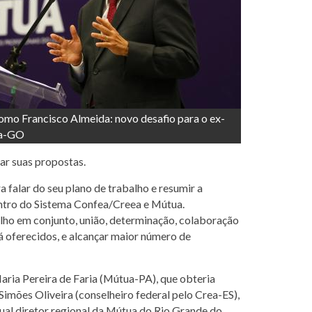
mo Francisco Almeida: novo desafio para o ex-
ea-GO
ar suas propostas.
 falar do seu plano de trabalho e resumir a
dentro do Sistema Confea/Creea e Mútua.
ho em conjunto, união, determinação, colaboração
 já oferecidos, e alcançar maior número de
aria Pereira de Faria (Mútua-PA), que obteria
t Simões Oliveira (conselheiro federal pelo Crea-ES),
ual diretor regional da Mútua do Rio Grande do