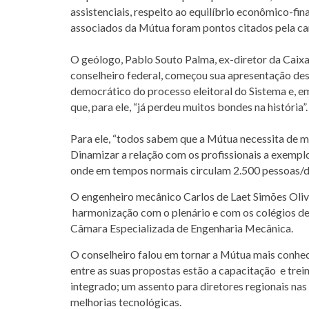
assistenciais, respeito ao equilíbrio econômico-fin
associados da Mútua foram pontos citados pela ca
O geólogo, Pablo Souto Palma, ex-diretor da Caixa 
conselheiro federal, começou sua apresentação des
democrático do processo eleitoral do Sistema e, em
que, para ele, “já perdeu muitos bondes na história”
Para ele, “todos sabem que a Mútua necessita de m
Dinamizar a relação com os profissionais a exempl
onde em tempos normais circulam 2.500 pessoas/d
O engenheiro mecânico Carlos de Laet Simões Olive
harmonização com o plenário e com os colégios de 
Câmara Especializada de Engenharia Mecânica.
O conselheiro falou em tornar a Mútua mais conheci
entre as suas propostas estão a capacitação e trei
integrado; um assento para diretores regionais nas
melhorias tecnológicas.