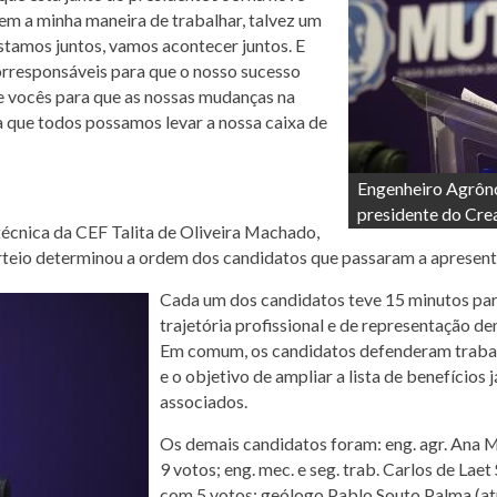
em a minha maneira de trabalhar, talvez um
Estamos juntos, vamos acontecer juntos. E
corresponsáveis para que o nosso sucesso
e vocês para que as nossas mudanças na
a que todos possamos levar a nossa caixa de
Engenheiro Agrôno
presidente do Cr
écnica da CEF Talita de Oliveira Machado,
orteio determinou a ordem dos candidatos que passaram a apresent
Cada um dos candidatos teve 15 minutos para
trajetória profissional e de representação 
Em comum, os candidatos defenderam trabal
e o objetivo de ampliar a lista de benefícios
associados.
Os demais candidatos foram: eng. agr. Ana M
9 votos; eng. mec. e seg. trab. Carlos de Lae
com 5 votos; geólogo Pablo Souto Palma (at