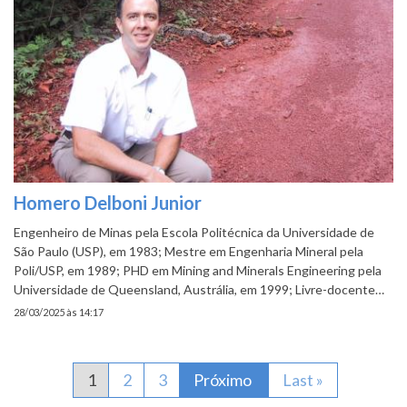
Homero Delboni Junior
Engenheiro de Minas pela Escola Politécnica da Universidade de
São Paulo (USP), em 1983; Mestre em Engenharia Mineral pela
Poli/USP, em 1989; PHD em Mining and Minerals Engineering pela
Universidade de Queensland, Austrália, em 1999; Livre-docente…
28/03/2025 às 14:17
Paginação
Página atual
1
Página
2
Página
3
Próxima página
Próximo
Última página
Last »