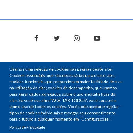
facebook
twitter
instagram
youtube
Usamos uma seleção de cookies nas páginas deste site:
NEWSLETTER
Cookies essenciais, que são necessários para usar o site;
cookies funcionais, que proporcionam maior facilidade de uso
E-
na utilização do site; cookies de desempenho, que usamos
mail
para gerar dados agregados sobre o uso e estatísticas do
site. Se você escolher "ACEITAR TODOS", você concorda
com o uso de todos os cookies. Você pode aceitar e rejeitar
tipos de cookies individuais e revogar seu consentimento
Endereço: SEPN 508, Bloco A
para o futuro a qualquer momento em "Configurações".
Ed. Confea - Engenheiro Francisco Saturnino de Brito Filho
Política de Privacidade
70740-541 - Brasília-DF