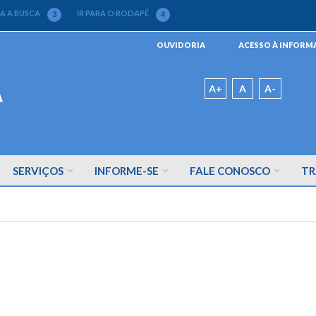
RA A BUSCA
IR PARA O RODAPÉ
3
4
Menu
OUVIDORIA
ACESSO À INFOR
da
Barra
Padrão
A+
A
A-
SERVIÇOS
INFORME-SE
FALE CONOSCO
TR