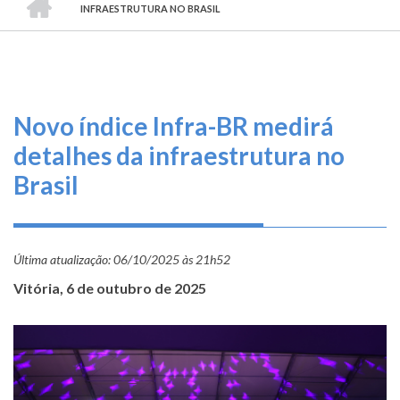
TRILHA
O
INFRAESTRUTURA NO BRASIL
DE
que
fazemos
NAVEGAÇÃO
Serviços
Novo índice Infra-BR medirá
Informe-
detalhes da infraestrutura no
se
Brasil
Fale
Conosco
Última atualização:
06/10/2025 às 21h52
Transparência
Vitória, 6 de outubro de 2025
e
Prestação
de
Contas