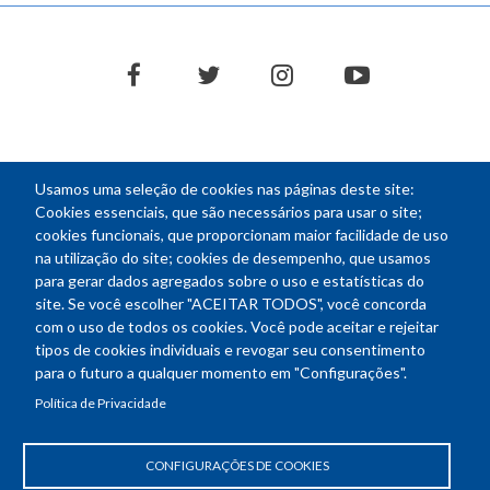
facebook
twitter
instagram
youtube
Usamos uma seleção de cookies nas páginas deste site:
NEWSLETTER
Cookies essenciais, que são necessários para usar o site;
cookies funcionais, que proporcionam maior facilidade de uso
E-
na utilização do site; cookies de desempenho, que usamos
mail
para gerar dados agregados sobre o uso e estatísticas do
site. Se você escolher "ACEITAR TODOS", você concorda
com o uso de todos os cookies. Você pode aceitar e rejeitar
tipos de cookies individuais e revogar seu consentimento
Endereço: SEPN 508, Bloco A
para o futuro a qualquer momento em "Configurações".
Ed. Confea - Engenheiro Francisco Saturnino de Brito Filho
Política de Privacidade
70740-541 - Brasília-DF
Telefone Geral: (61) 2105-3700
Horário de funcionamento: das 8h30 às 18h30
CONFIGURAÇÕES DE COOKIES