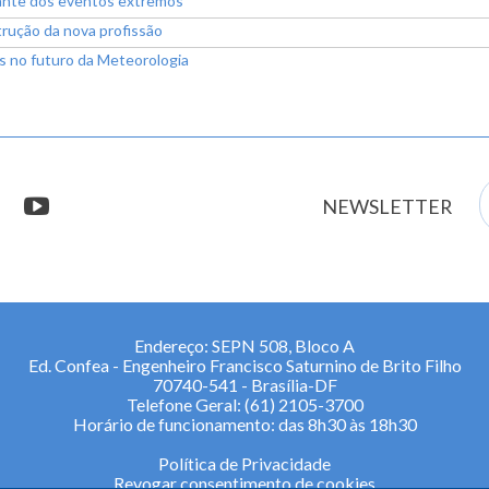
diante dos eventos extremos
strução da nova profissão
os no futuro da Meteorologia
E
stagram
youtube
NEWSLETTER
m
Endereço: SEPN 508, Bloco A
Ed. Confea - Engenheiro Francisco Saturnino de Brito Filho
70740-541 - Brasília-DF
Telefone Geral: (61) 2105-3700
Horário de funcionamento: das 8h30 às 18h30
Política de Privacidade
Revogar consentimento de cookies