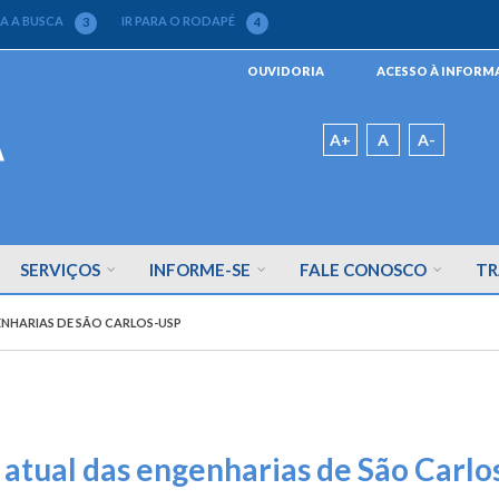
RA A BUSCA
IR PARA O RODAPÉ
3
4
Menu
OUVIDORIA
ACESSO À INFOR
da
Barra
Padrão
A+
A
A-
SERVIÇOS
INFORME-SE
FALE CONOSCO
TR
NHARIAS DE SÃO CARLOS-USP
atual das engenharias de São Carl