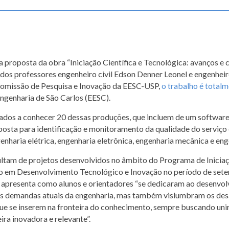
é a proposta da obra “Iniciação Científica e Tecnológica: avanços e 
s professores engenheiro civil Edson Denner Leonel e engenheiro 
Comissão de Pesquisa e Inovação da EESC-USP,
o trabalho é totalm
Engenharia de São Carlos (EESC).
dos a conhecer 20 dessas produções, que incluem de um software 
posta para identificação e monitoramento da qualidade do serviço
genharia elétrica, engenharia eletrônica, engenharia mecânica e en
ltam de projetos desenvolvidos no âmbito do Programa de Inicia
ção em Desenvolvimento Tecnológico e Inovação no período de set
, apresenta como alunos e orientadores “se dedicaram ao desenvo
às demandas atuais da engenharia, mas também vislumbram os des
que se inserem na fronteira do conhecimento, sempre buscando unir
ira inovadora e relevante”.