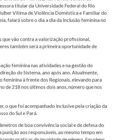
essora titular da Universidade Federal do Rio
ulher Vítima de Violência Doméstica e Familiar do
, falará sobre o dia a dia da inclusão feminina no
 que vão contra a valorização profissional,
deres também será a primeira oportunidade de
pação feminina nas atividades e na gestão do
direção do Sistema, ano após ano. Atualmente,
feminina à frente dos Regionais, elevando para
no de 218 nos últimos dois anos, número que nos
, o que foi acompanhado inclusive pela criação da
so do Sul e Pará.
âmetros de boa convivência social e de defesa do
a a punição aos responsáveis, ao mesmo tempo em
ivando práticas de igualdade de gênero. Em pleno