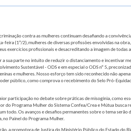
iscriminação contra as mulheres continuam desafiando a convivênci
ça-feira (1º/2), mulheres de diversas profissões envolvidas na obra
us exercícios profissionais e desacreditando a imagem de todas a
sua parte no intuito de reduzir o distanciamento e incentivar mel
olvimento Sustentável - ODS e em especial o ODS nº 5, preconiz
inas e mulheres. Nosso esforço tem sido reconhecido não apenas
der público, como comprova o recebimento do Selo Pró-Equidade 
or participação no debate sobre práticas de misoginia, como esse
tor do Programa Mulher do Sistema Confea/Crea e Mútua busca rev
 um todo. Os avanços e desafios permanentes sobre o tema serão d
ia, no Painel do Programa Mulher.
ão, a promotora de Justiça do Ministério Público do Estado do Ri