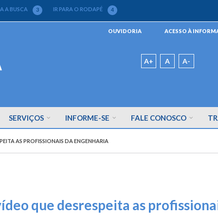
RA A BUSCA
IR PARA O RODAPÉ
3
4
Menu
OUVIDORIA
ACESSO À INFOR
da
Barra
Padrão
A+
A
A-
SERVIÇOS
INFORME-SE
FALE CONOSCO
TR
EITA AS PROFISSIONAIS DA ENGENHARIA
deo que desrespeita as profissiona