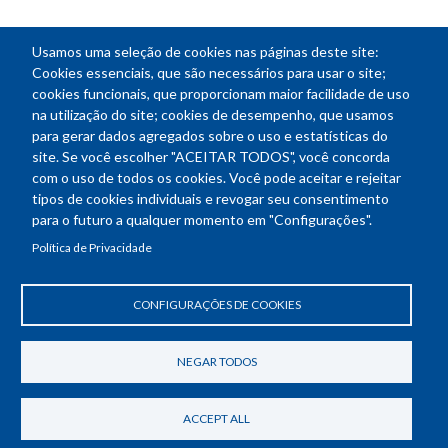
Usamos uma seleção de cookies nas páginas deste site:
NEWSLETTER
Cookies essenciais, que são necessários para usar o site;
cookies funcionais, que proporcionam maior facilidade de uso
E-
na utilização do site; cookies de desempenho, que usamos
mail
para gerar dados agregados sobre o uso e estatísticas do
site. Se você escolher "ACEITAR TODOS", você concorda
com o uso de todos os cookies. Você pode aceitar e rejeitar
tipos de cookies individuais e revogar seu consentimento
Endereço: SEPN 508, Bloco A
para o futuro a qualquer momento em "Configurações".
Ed. Confea - Engenheiro Francisco Saturnino de Brito Filho
Política de Privacidade
70740-541 - Brasília-DF
Telefone Geral: (61) 2105-3700
Horário de funcionamento: das 8h30 às 18h30
CONFIGURAÇÕES DE COOKIES
Política de Privacidade
Revogar consentimento de cookies
NEGAR TODOS
ACCEPT ALL