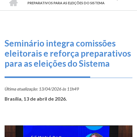
TRILHA
O
PREPARATIVOS PARA AS ELEIÇÕES DO SISTEMA
DE
que
fazemos
NAVEGAÇÃO
Serviços
Seminário integra comissões
Informe-
eleitorais e reforça preparativos
se
para as eleições do Sistema
Fale
Conosco
Última atualização:
13/04/2026 às 11h49
Transparência
Brasília, 13 de abril de 2026.
e
Prestação
de
Contas