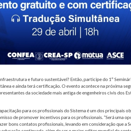
fraestrutura e futuro sustentável? Então, participe do 1º Seminá
ânea e ainda terá certificação. O evento acontece na próxima segun
representantes da sociedade mais antiga de engenheiros civis dos E
pacitação para os profissionais do Sistema é um dos principais obj
omisso de promover incentivos para os profissionais. “Será uma o
azer bons contatos profissionais, levando em consideração que a 
e educação continuada, além de ser o maior editor mundial de cont