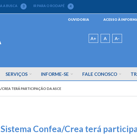
RA A BUSCA
IR PARA O RODAPÉ
3
4
Menu
OUVIDORIA
ACESSO À INFOR
da
Barra
Padrão
A+
A
A-
SERVIÇOS
INFORME-SE
FALE CONOSCO
TR
/CREA TERÁ PARTICIPAÇÃO DA ASCE
 Sistema Confea/Crea terá partici