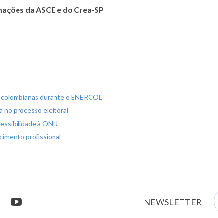
mações da ASCE e do Crea-SP
s colombianas durante o ENERCOL
a no processo eleitoral
cessibilidade à ONU
imento profissional
E
stagram
youtube
NEWSLETTER
m