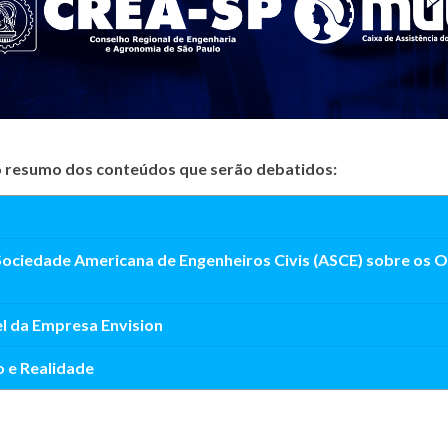
e o resumo dos conteúdos que serão debatidos:
 Sociedade Americana de Engenheiros Civis (ASCE) sobre os 
l da Empresa Envision
o e Realidade