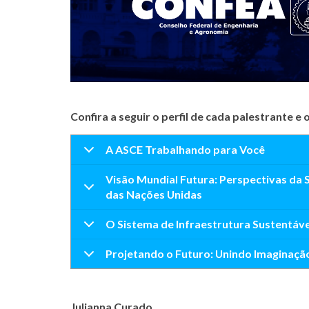
Confira a seguir o perfil de cada palestrante 
A ASCE Trabalhando para Você
Visão Mundial Futura: Perspectivas da
das Nações Unidas
O Sistema de Infraestrutura Sustentáve
Projetando o Futuro: Unindo Imaginaçã
Julianna Curado