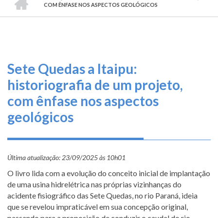
TRILHA
O
COM ÊNFASE NOS ASPECTOS GEOLÓGICOS
DE
que
fazemos
NAVEGAÇÃO
Serviços
Sete Quedas a Itaipu:
Informe-
historiografia de um projeto,
se
com ênfase nos aspectos
geológicos
Fale
Conosco
Transparência
Última atualização:
23/09/2025 às 10h01
e
O livro lida com a evolução do conceito inicial de implantação
Prestação
de
de uma usina hidrelétrica nas próprias vizinhanças do
Contas
acidente fisiográfico das Sete Quedas, no rio Paraná, ideia
que se revelou impraticável em sua concepção original,
passando para a proposição de conduzir o caudal do rio