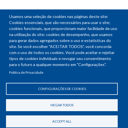
Usamos uma seleção de cookies nas páginas deste site:
NEWSLETTER
Cookies essenciais, que são necessários para usar o site;
cookies funcionais, que proporcionam maior facilidade de uso
E-
na utilização do site; cookies de desempenho, que usamos
mail
para gerar dados agregados sobre o uso e estatísticas do
site. Se você escolher "ACEITAR TODOS", você concorda
com o uso de todos os cookies. Você pode aceitar e rejeitar
tipos de cookies individuais e revogar seu consentimento
Endereço: SEPN 508, Bloco A
para o futuro a qualquer momento em "Configurações".
Ed. Confea - Engenheiro Francisco Saturnino de Brito Filho
Política de Privacidade
70740-541 - Brasília-DF
Telefone Geral: (61) 2105-3700
Horário de funcionamento: das 8h30 às 18h30
CONFIGURAÇÕES DE COOKIES
Política de Privacidade
Revogar consentimento de cookies
NEGAR TODOS
ACCEPT ALL