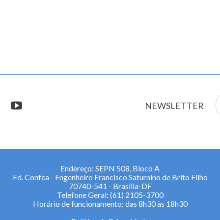
E
stagram
youtube
NEWSLETTER
m
Endereço: SEPN 508, Bloco A
Ed. Confea - Engenheiro Francisco Saturnino de Brito Filho
70740-541 - Brasília-DF
Telefone Geral: (61) 2105-3700
Horário de funcionamento: das 8h30 às 18h30