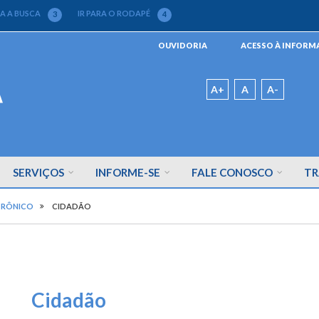
RA A BUSCA
IR PARA O RODAPÉ
3
4
Menu
OUVIDORIA
ACESSO À INFOR
da
Barra
Padrão
A+
A
A-
SERVIÇOS
INFORME-SE
FALE CONOSCO
TR
TRÔNICO
CIDADÃO
Cidadão