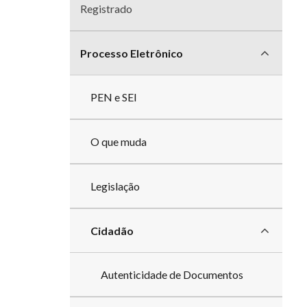
divisões
Registrado
Processo Eletrônico
PEN e SEI
O que muda
Legislação
Cidadão
Autenticidade de Documentos