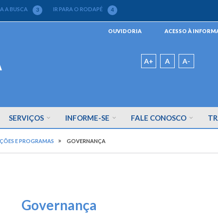
RA A BUSCA
IR PARA O RODAPÉ
3
4
Menu
OUVIDORIA
ACESSO À INFOR
da
Barra
Padrão
A+
A
A-
SERVIÇOS
INFORME-SE
FALE CONOSCO
TR
ÇÕES E PROGRAMAS
GOVERNANÇA
Governança