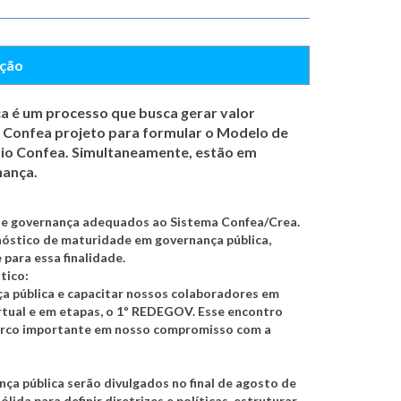
eção
 é um processo que busca gerar valor
do Confea projeto para formular o Modelo de
io Confea. Simultaneamente, estão em
nança.
 de governança adequados ao Sistema Confea/Crea.
nóstico de maturidade em governança pública,
para essa finalidade.
tico:
a pública e capacitar nossos colaboradores em
rtual e em etapas, o 1º REDEGOV. Esse encontro
marco importante em nosso compromisso com a
ça pública serão divulgados no final de agosto de
ida para definir diretrizes e políticas, estruturar