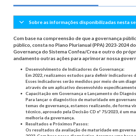
Sobre as informações disponibilizadas nesta s
Com base na compreensão de que a governança pública
público, consta no Plano Plurianual (PPA) 2023-2024 
Governança do Sistema Confea/Crea e outro do própr
andamento outras ações para aprimorar nossa gover
Desenvolvimento de Indicadores de Governança:
Em 2022, realizamos estudos para definir indicadores
Esses indicadores serão medidos por meio de um diag
através de um aplicativo desenvolvido especificamente 
Capacitação em Governança e Lançamento do Diagnós
Para lançar o diagnóstico de maturidade em governanç
temas de governança, estamos realizando, de forma vi
técnico, aprovado pela Decisão CD nº 75/2023, é um 
melhoria da governança.
Resultados e Próximos Passos:
Os resultados da avaliação de maturidade em governan
2023. Com base nesse diagnóstico, teremos uma base sól